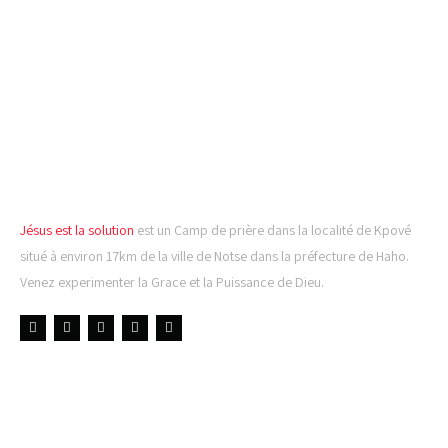
CAMP DE PRIÈRE JÉSUS
EST LA SOLUTION
Jésus est la solution
est un Camp de prière dans la localité de Kpové
situé à environ 17km de la ville de Notse dans la préfecture de Haho.
Venez experimenter la Grace et la Puissance de Dieu.
LIENS UTILES
DERNIÈRES NOUVELLES