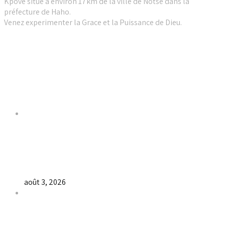
Kpové situé à environ 17km de la ville de Notse dans la
préfecture de Haho.
Venez experimenter la Grace et la Puissance de Dieu.
Liens utiles
Dernières Nouvelles
𝐂𝐔𝐋𝐓𝐄 𝐃𝐎𝐌𝐈𝐍𝐈𝐂𝐀𝐋 & 𝐅𝐈𝐍 𝐃𝐄 𝐋𝐀 𝐆𝐑𝐀𝐍𝐃𝐄
𝐒𝐄́𝐀𝐍𝐂𝐄 𝐃𝐄 𝐏𝐑𝐈𝐄̀𝐑𝐄 𝐃𝐔 𝐌𝐎𝐈𝐒 𝐃𝐄 𝐉𝐔𝐈𝐋𝐋𝐄𝐓 𝟐𝟎𝟐𝟔
août 3, 2026
𝐕𝐞𝐧𝐝𝐫𝐞𝐝𝐢, dans 𝐥𝐚 𝐠𝐫𝐚𝐧𝐝𝐞 𝐬𝐞́𝐚𝐧𝐜𝐞 𝐝𝐮 𝐦𝐨𝐢𝐬 𝐝𝐞 𝐉𝐮𝐢𝐥𝐥𝐞𝐭 𝟐𝟎𝟐𝟔,