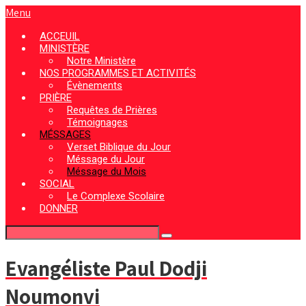
Menu
ACCEUIL
MINISTÈRE
Notre Ministère
NOS PROGRAMMES ET ACTIVITÉS
Évènements
PRIÈRE
Requêtes de Prières
Témoignages
MÉSSAGES
Verset Biblique du Jour
Méssage du Jour
Méssage du Mois
SOCIAL
Le Complexe Scolaire
DONNER
Evangéliste Paul Dodji
Noumonvi