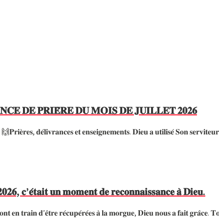
𝐂𝐄 𝐃𝐄 𝐏𝐑𝐈𝐄̀𝐑𝐄 𝐃𝐔 𝐌𝐎𝐈𝐒 𝐃𝐄 𝐉𝐔𝐈𝐋𝐋𝐄𝐓 𝟐𝟎𝟐𝟔
𝐞𝐮 🙌𝐏𝐫𝐢𝐞̀𝐫𝐞𝐬, 𝐝𝐞́𝐥𝐢𝐯𝐫𝐚𝐧𝐜𝐞𝐬 𝐞𝐭 𝐞𝐧𝐬𝐞𝐢𝐠𝐧𝐞𝐦𝐞𝐧𝐭𝐬. 𝐃𝐢𝐞𝐮 𝐚 𝐮𝐭𝐢𝐥𝐢𝐬𝐞́ 𝐒𝐨𝐧 𝐬
𝟎𝟐𝟔, 𝐜’𝐞́𝐭𝐚𝐢𝐭 𝐮𝐧 𝐦𝐨𝐦𝐞𝐧𝐭 𝐝𝐞 𝐫𝐞𝐜𝐨𝐧𝐧𝐚𝐢𝐬𝐬𝐚𝐧𝐜𝐞 𝐚̀ 𝐃𝐢𝐞𝐮.
𝐬𝐨𝐧𝐭 𝐞𝐧 𝐭𝐫𝐚𝐢𝐧 𝐝’𝐞̂𝐭𝐫𝐞 𝐫𝐞́𝐜𝐮𝐩𝐞́𝐫𝐞́𝐞𝐬 𝐚̀ 𝐥𝐚 𝐦𝐨𝐫𝐠𝐮𝐞, 𝐃𝐢𝐞𝐮 𝐧𝐨𝐮𝐬 𝐚 𝐟𝐚𝐢𝐭 𝐠𝐫𝐚̂𝐜𝐞. 