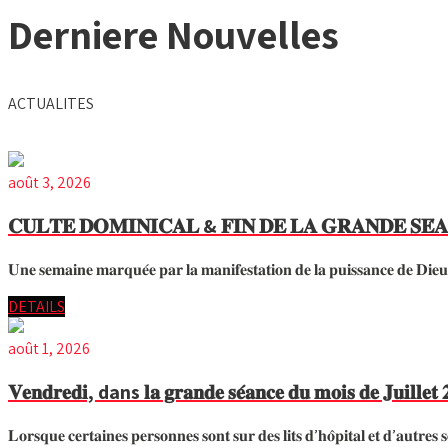
Derniere Nouvelles
ACTUALITES
août 3, 2026
𝐂𝐔𝐋𝐓𝐄 𝐃𝐎𝐌𝐈𝐍𝐈𝐂𝐀𝐋 & 𝐅𝐈𝐍 𝐃𝐄 𝐋𝐀 𝐆𝐑𝐀𝐍𝐃𝐄 𝐒𝐄́𝐀𝐍
𝐔𝐧𝐞 𝐬𝐞𝐦𝐚𝐢𝐧𝐞 𝐦𝐚𝐫𝐪𝐮𝐞́𝐞 𝐩𝐚𝐫 𝐥𝐚 𝐦𝐚𝐧𝐢𝐟𝐞𝐬𝐭𝐚𝐭𝐢𝐨𝐧 𝐝𝐞 𝐥𝐚 𝐩𝐮𝐢𝐬𝐬𝐚𝐧𝐜𝐞 𝐝𝐞 𝐃𝐢
DETAILS
août 1, 2026
𝐕𝐞𝐧𝐝𝐫𝐞𝐝𝐢, dans 𝐥𝐚 𝐠𝐫𝐚𝐧𝐝𝐞 𝐬𝐞́𝐚𝐧𝐜𝐞 𝐝𝐮 𝐦𝐨𝐢𝐬 𝐝𝐞 𝐉𝐮𝐢𝐥𝐥𝐞𝐭 𝟐
𝐋𝐨𝐫𝐬𝐪𝐮𝐞 𝐜𝐞𝐫𝐭𝐚𝐢𝐧𝐞𝐬 𝐩𝐞𝐫𝐬𝐨𝐧𝐧𝐞𝐬 𝐬𝐨𝐧𝐭 𝐬𝐮𝐫 𝐝𝐞𝐬 𝐥𝐢𝐭𝐬 𝐝’𝐡𝐨̂𝐩𝐢𝐭𝐚𝐥 𝐞𝐭 𝐝’𝐚𝐮𝐭𝐫𝐞𝐬 