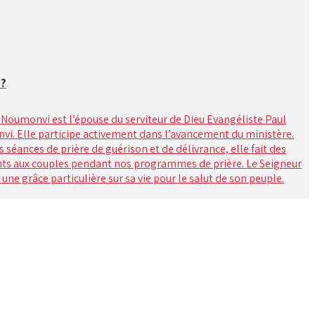
e?
Noumonvi est l’épouse du serviteur de Dieu Evangéliste Paul
vi. Elle participe activement dans l’avancement du ministère.
 séances de prière de guérison et de délivrance, elle fait des
s aux couples pendant nos programmes de prière. Le Seigneur
 une grâce particulière sur sa vie pour le salut de son peuple.