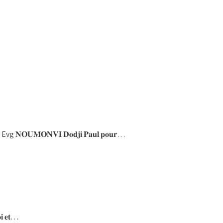
𝐞𝐫𝐯𝐢𝐭𝐞𝐮𝐫 Evg 𝐍𝐎𝐔𝐌𝐎𝐍𝐕𝐈 𝐃𝐨𝐝𝐣𝐢 𝐏𝐚𝐮𝐥 𝐩𝐨𝐮𝐫…
𝐨𝐢 𝐞𝐭…