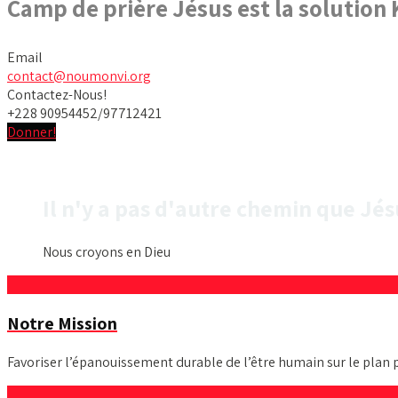
Camp de prière Jésus est la solution
Email
contact@noumonvi.org
Contactez-Nous!
+228 90954452/97712421
Donner!
Il n'y a pas d'autre chemin que Jés
Nous croyons en Dieu
Notre Mission
Favoriser l’épanouissement durable de l’être humain sur le plan 