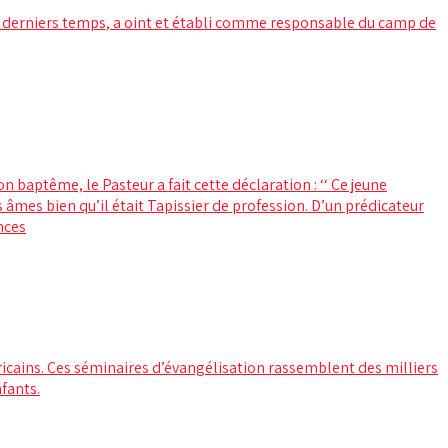
s derniers temps, a oint et établi comme responsable du camp de
 baptême, le Pasteur a fait cette déclaration : ‘‘ Ce jeune
 âmes bien qu’il était Tapissier de profession. D’un prédicateur
nces
africains. Ces séminaires d’évangélisation rassemblent des milliers
fants.