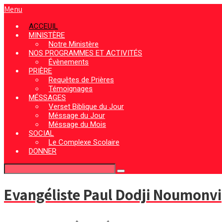
Menu
ACCEUIL
MINISTÈRE
Notre Ministère
NOS PROGRAMMES ET ACTIVITÉS
Évènements
PRIÈRE
Requêtes de Prières
Témoignages
MÉSSAGES
Verset Biblique du Jour
Méssage du Jour
Méssage du Mois
SOCIAL
Le Complexe Scolaire
DONNER
Evangéliste Paul Dodji Noumonvi