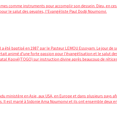
hommes comme instruments pour accomplir son dessein. Dieu, en ce
r pour le salut des peuples, l’Evangéliste Paul Dodji Noumonvi.
 a été baptisé en 1987 par le Pasteur LEMOU Essoyam. Le jour de son
it animé d’une forte passion pour l’évangélisation et le salut des
ge natal Kpové(TOGO) sur instruction divine après beaucoup de rétice
rendu ministère en Asie, aux USA, en Europe et dans plusieurs pays 
s. Il est marié à Sidonie Ama Noumonvi et ils ont ensemble deux en