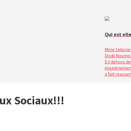
Qui est ell
Mme Sidonie 
Dodji Noumon
En dehors des
enseignement
a fait reposer
ux Sociaux!!!
Jésus est la solution