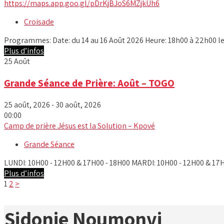
https://maps.app.goo.gl/pDrKjBJoS6MZjkUh6
Croisade
Programmes: Date: du 14 au 16 Août 2026 Heure: 18h00 à 22h00 les
Plus d’infos
25
Août
Grande Séance de Prière: Août – TOGO
25 août, 2026 - 30 août, 2026
00:00
Camp de prière Jésus est la Solution – Kpové
Grande Séance
LUNDI: 10H00 - 12H00 & 17H00 - 18H00 MARDI: 10H00 - 12H00 & 17H0
Plus d’infos
1
2
>
Sidonie Noumonvi