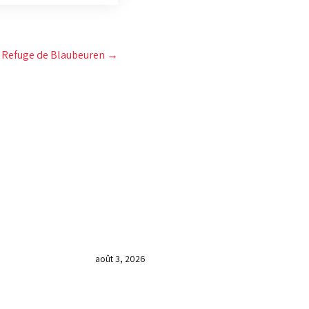
e Refuge de Blaubeuren
→
DERNIÈRES NOUVELLES
𝐂𝐔𝐋𝐓𝐄 𝐃𝐎𝐌𝐈𝐍𝐈𝐂𝐀𝐋 & 𝐅𝐈𝐍 𝐃𝐄
𝐋𝐀 𝐆𝐑𝐀𝐍𝐃𝐄 𝐒𝐄́𝐀𝐍𝐂𝐄 𝐃𝐄
𝐏𝐑𝐈𝐄̀𝐑𝐄 𝐃𝐔 𝐌𝐎𝐈𝐒 𝐃𝐄 𝐉𝐔𝐈𝐋𝐋𝐄𝐓
𝟐𝟎𝟐𝟔
août 3, 2026
𝐕𝐞𝐧𝐝𝐫𝐞𝐝𝐢, dans 𝐥𝐚 𝐠𝐫𝐚𝐧𝐝𝐞 𝐬𝐞́𝐚𝐧𝐜𝐞
𝐝𝐮 𝐦𝐨𝐢𝐬 𝐝𝐞 𝐉𝐮𝐢𝐥𝐥𝐞𝐭 𝟐𝟎𝟐𝟔, 𝐜’𝐞́𝐭𝐚𝐢𝐭 𝐮𝐧