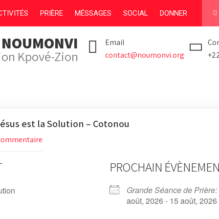
TIVITÉS
PRIÈRE
MÉSSAGES
SOCIAL
DONNER
I NOUMONVI
Email
Con
tion Kpové-Zion
contact@noumonvi.org
+2
ésus est la Solution – Cotonou
commentaire
T
PROCHAIN ÉVÈNEME
Grande Séance de Prière:
ution
août, 2026 - 15 août, 2026 