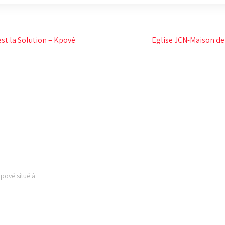
st la Solution – Kpové
Eglise JCN-Maison d
 EST
LIENS UTILES
Kpové situé à