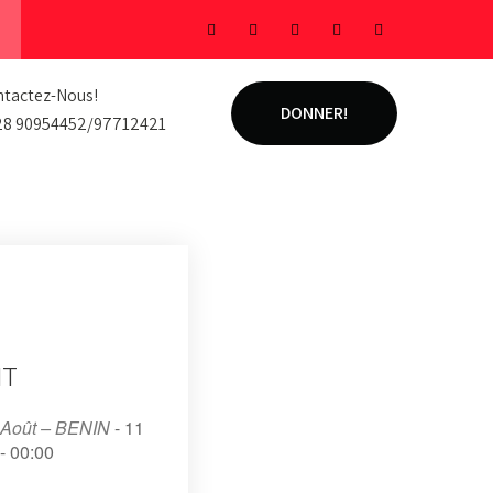
tactez-Nous!
DONNER!
28 90954452/97712421
NT
 Août – BENIN
- 11
- 00:00