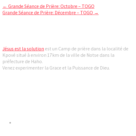
Post
←
Grande Séance de Prière: Octobre – TOGO
Grande Séance de Prière: Décembre – TOGO
→
navigation
Camp de prière Jésus est la solution
Jésus est la solution
est un Camp de prière dans la localité de
Kpové situé à environ 17km de la ville de Notse dans la
préfecture de Haho.
Venez experimenter la Grace et la Puissance de Dieu.
Liens utiles
Dernières Nouvelles