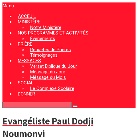
Menu
ACCEUIL
MINISTÈRE
Notre Ministère
NOS PROGRAMMES ET ACTIVITÉS
Évènements
PRIÈRE
Requêtes de Prières
Témoignages
MÉSSAGES
Verset Biblique du Jour
Méssage du Jour
Méssage du Mois
SOCIAL
Le Complexe Scolaire
DONNER
Evangéliste Paul Dodji
Noumonvi