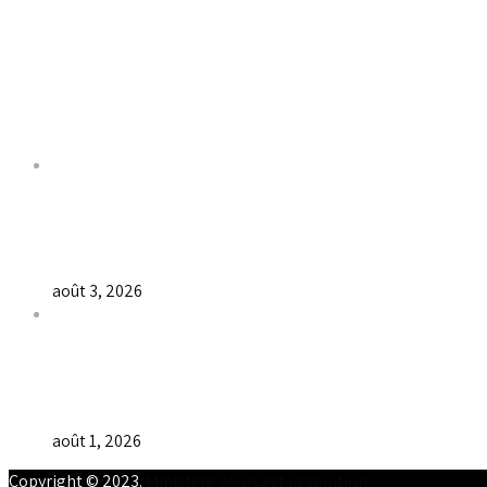
Liens utiles
Dernières Nouvelles
𝐂𝐔𝐋𝐓𝐄 𝐃𝐎𝐌𝐈𝐍𝐈𝐂𝐀𝐋 & 𝐅𝐈𝐍 𝐃𝐄 𝐋𝐀 𝐆𝐑𝐀𝐍𝐃𝐄 𝐒𝐄́𝐀𝐍𝐂𝐄 𝐃
août 3, 2026
𝐕𝐞𝐧𝐝𝐫𝐞𝐝𝐢, dans 𝐥𝐚 𝐠𝐫𝐚𝐧𝐝𝐞 𝐬𝐞́𝐚𝐧𝐜𝐞 𝐝𝐮 𝐦𝐨𝐢𝐬 𝐝𝐞 𝐉𝐮𝐢𝐥𝐥𝐞𝐭 𝟐𝟎𝟐𝟔, 𝐜’𝐞́
août 1, 2026
Copyright © 2023.
Ministere Jésus est la solution