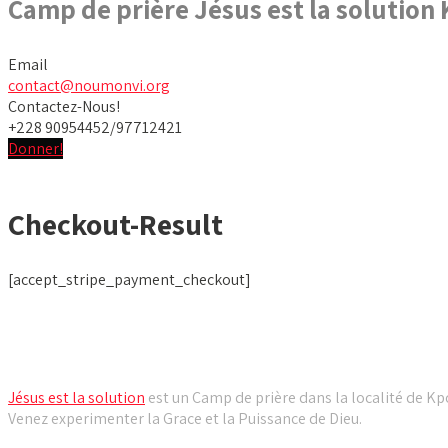
Camp de prière Jésus est la solution
Email
contact@noumonvi.org
Contactez-Nous!
+228 90954452/97712421
Donner!
Checkout-Result
[accept_stripe_payment_checkout]
Camp de prière Jésus est la solution
Jésus est la solution
est un Camp de prière dans la localité de Kpo
Venez experimenter la Grace et la Puissance de Dieu.