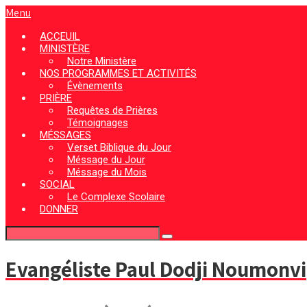
Menu
ACCEUIL
MINISTÈRE
Notre Ministère
NOS PROGRAMMES ET ACTIVITÉS
Évènements
PRIÈRE
Requêtes de Prières
Témoignages
MÉSSAGES
Verset Biblique du Jour
Méssage du Jour
Méssage du Mois
SOCIAL
Le Complexe Scolaire
DONNER
Evangéliste Paul Dodji Noumonvi