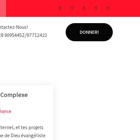
tactez-Nous!
DONNER!
28 90954452/97712421
 Complexe
éance
rnel, et tes projets
me de Dieu évangéliste