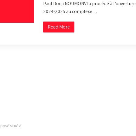
Paul Dodji NOUMONVI a procédé à l’ouverture o
2024-2025 au complexe…
Read More
 EST
LIENS UTILES
Kpové situé à