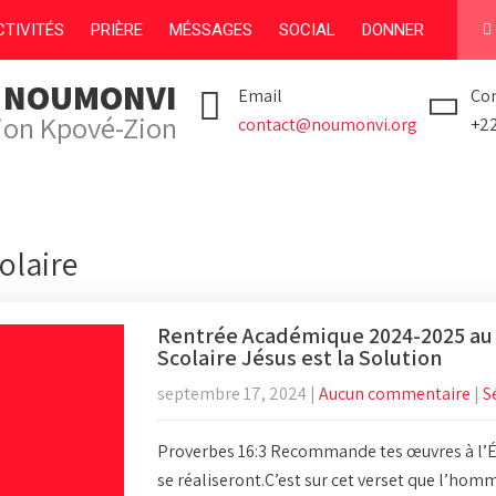
TIVITÉS
PRIÈRE
MÉSSAGES
SOCIAL
DONNER
I NOUMONVI
Email
Con
tion Kpové-Zion
contact@noumonvi.org
+2
colaire
Rentrée Académique 2024-2025 au
Scolaire Jésus est la Solution
septembre 17, 2024
|
Aucun commentaire
|
S
Proverbes 16:3 Recommande tes œuvres à l’Éte
se réaliseront.C’est sur cet verset que l’hom