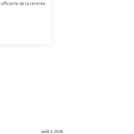
fficielle de la rentrée
DERNIÈRES NOUVELLES
𝐂𝐔𝐋𝐓𝐄 𝐃𝐎𝐌𝐈𝐍𝐈𝐂𝐀𝐋 & 𝐅𝐈𝐍 𝐃𝐄
𝐋𝐀 𝐆𝐑𝐀𝐍𝐃𝐄 𝐒𝐄́𝐀𝐍𝐂𝐄 𝐃𝐄
𝐏𝐑𝐈𝐄̀𝐑𝐄 𝐃𝐔 𝐌𝐎𝐈𝐒 𝐃𝐄 𝐉𝐔𝐈𝐋𝐋𝐄𝐓
𝟐𝟎𝟐𝟔
août 3, 2026