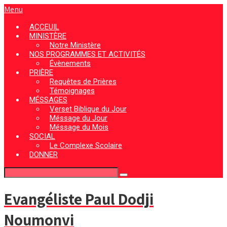
Menu
ACCEUIL
MINISTÈRE
Notre Ministère
NOS PROGRAMMES ET ACTIVITÉS
Évènements
PRIÈRE
Requêtes de Prières
Témoignages
MÉSSAGES
Verset Biblique du Jour
Méssage du Jour
Méssage du Mois
SOCIAL
Le Complexe Scolaire
DONNER
Evangéliste Paul Dodji
Noumonvi