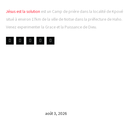
Jésus est la solution
est un Camp de prière dans la localité de Kpové
situé à environ 17km de la ville de Notse dans la préfecture de Haho.
Venez experimenter la Grace et la Puissance de Dieu.
LIENS UTILES
DERNIÈRES NOUVELLES
𝐂𝐔𝐋𝐓𝐄 𝐃𝐎𝐌𝐈𝐍𝐈𝐂𝐀𝐋 & 𝐅𝐈𝐍 𝐃𝐄 𝐋𝐀
𝐆𝐑𝐀𝐍𝐃𝐄 𝐒𝐄́𝐀𝐍𝐂𝐄 𝐃𝐄 𝐏𝐑𝐈𝐄̀𝐑𝐄 𝐃𝐔
𝐌𝐎𝐈𝐒 𝐃𝐄 𝐉𝐔𝐈𝐋𝐋𝐄𝐓 𝟐𝟎𝟐𝟔
août 3, 2026
𝐕𝐞𝐧𝐝𝐫𝐞𝐝𝐢, dans 𝐥𝐚 𝐠𝐫𝐚𝐧𝐝𝐞 𝐬𝐞́𝐚𝐧𝐜𝐞 𝐝𝐮 𝐦𝐨𝐢𝐬
𝐝𝐞 𝐉𝐮𝐢𝐥𝐥𝐞𝐭 𝟐𝟎𝟐𝟔, 𝐜’𝐞́𝐭𝐚𝐢𝐭 𝐮𝐧 𝐦𝐨𝐦𝐞𝐧𝐭 𝐝𝐞