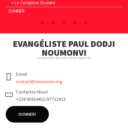
Le Complexe Scolaire
DONNER
EVANGÉLISTE PAUL DODJI
NOUMONVI
Camp de prière Jésus est la solution Kpové-Zion
Email
contact@noumonvi.org
Contactez-Nous!
+228 90954452/97712421
DONNER!