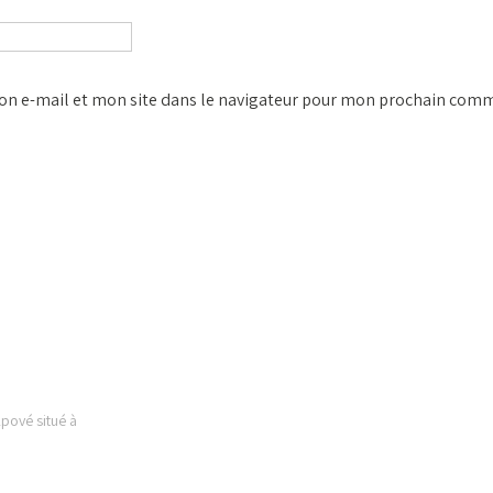
n e-mail et mon site dans le navigateur pour mon prochain comm
 EST
LIENS UTILES
Kpové situé à