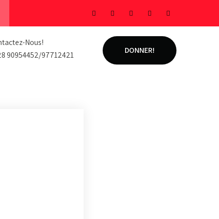
tactez-Nous!
DONNER!
28 90954452/97712421