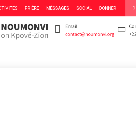
TIVITÉS
PRIÈRE
MÉSSAGES
SOCIAL
DONNER
I NOUMONVI
Email
Con
tion Kpové-Zion
contact@noumonvi.org
+2