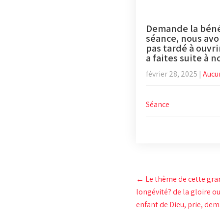
Demande la bénéd
séance, nous avo
pas tardé à ouvri
a faites suite à
février 28, 2025
|
Aucu
Séance
Post
←
Le thème de cette grand
navigation
longévité? de la gloire ou
enfant de Dieu, prie, dem