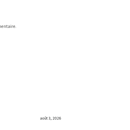
entaire.
DERNIÈRES NOUVELLES
𝐂𝐔𝐋𝐓𝐄 𝐃𝐎𝐌𝐈𝐍𝐈𝐂𝐀𝐋 & 𝐅𝐈𝐍 𝐃𝐄
𝐋𝐀 𝐆𝐑𝐀𝐍𝐃𝐄 𝐒𝐄́𝐀𝐍𝐂𝐄 𝐃𝐄
𝐏𝐑𝐈𝐄̀𝐑𝐄 𝐃𝐔 𝐌𝐎𝐈𝐒 𝐃𝐄 𝐉𝐔𝐈𝐋𝐋𝐄𝐓
𝟐𝟎𝟐𝟔
août 3, 2026