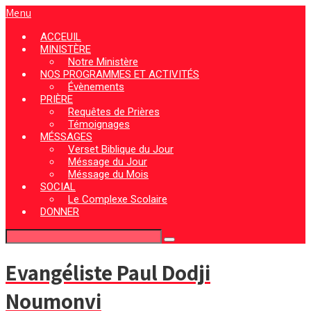
Menu
ACCEUIL
MINISTÈRE
Notre Ministère
NOS PROGRAMMES ET ACTIVITÉS
Évènements
PRIÈRE
Requêtes de Prières
Témoignages
MÉSSAGES
Verset Biblique du Jour
Méssage du Jour
Méssage du Mois
SOCIAL
Le Complexe Scolaire
DONNER
Evangéliste Paul Dodji
Noumonvi