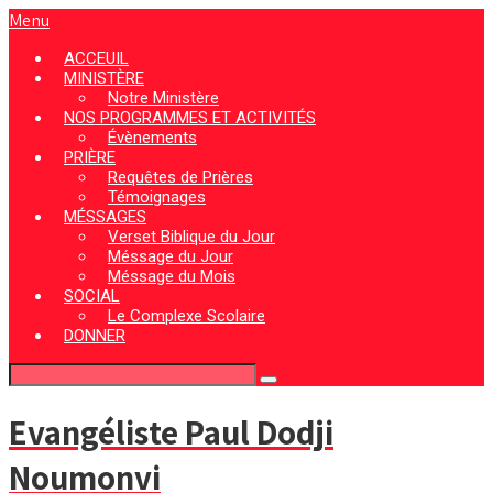
Menu
ACCEUIL
MINISTÈRE
Notre Ministère
NOS PROGRAMMES ET ACTIVITÉS
Évènements
PRIÈRE
Requêtes de Prières
Témoignages
MÉSSAGES
Verset Biblique du Jour
Méssage du Jour
Méssage du Mois
SOCIAL
Le Complexe Scolaire
DONNER
Evangéliste Paul Dodji
Noumonvi