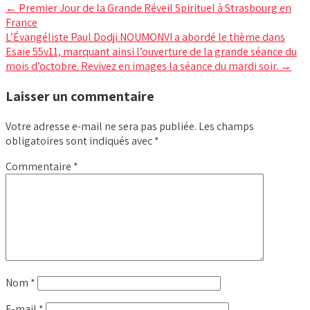
Post
←
Premier Jour de la Grande Réveil Spirituel à Strasbourg en
France
navigation
L’Évangéliste Paul Dodji NOUMONVI a abordé le thème dans
Esaïe 55v11, marquant ainsi l’ouverture de la grande séance du
mois d’octobre. Revivez en images la séance du mardi soir.
→
Laisser un commentaire
Votre adresse e-mail ne sera pas publiée.
Les champs
obligatoires sont indiqués avec
*
Commentaire
*
Nom
*
E-mail
*