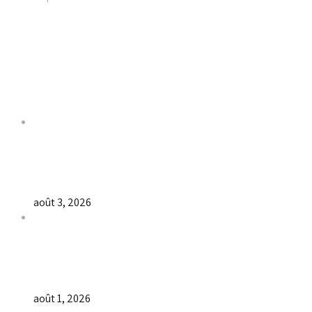
Liens utiles
Dernières Nouvelles
𝐂𝐔𝐋𝐓𝐄 𝐃𝐎𝐌𝐈𝐍𝐈𝐂𝐀𝐋 & 𝐅𝐈𝐍 𝐃𝐄 𝐋𝐀 𝐆𝐑𝐀𝐍𝐃𝐄 𝐒𝐄́𝐀𝐍𝐂𝐄 𝐃
août 3, 2026
𝐕𝐞𝐧𝐝𝐫𝐞𝐝𝐢, dans 𝐥𝐚 𝐠𝐫𝐚𝐧𝐝𝐞 𝐬𝐞́𝐚𝐧𝐜𝐞 𝐝𝐮 𝐦𝐨𝐢𝐬 𝐝𝐞 𝐉𝐮𝐢𝐥𝐥𝐞𝐭 𝟐𝟎𝟐𝟔, 𝐜’𝐞́
août 1, 2026