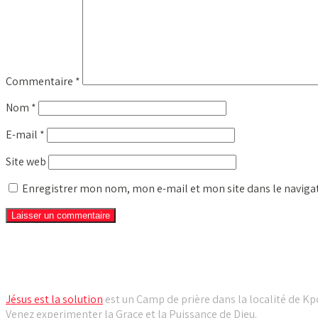
Commentaire
*
Nom
*
E-mail
*
Site web
Enregistrer mon nom, mon e-mail et mon site dans le navig
Camp de prière Jésus est la solution
Jésus est la solution
est un Camp de prière dans la localité de Kpo
Venez experimenter la Grace et la Puissance de Dieu.