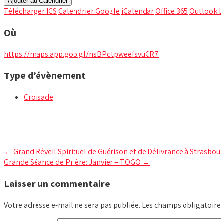
Ajouter au Calendrier
Télécharger ICS
Calendrier Google
iCalendar
Office 365
Outlook 
Où
https://maps.app.goo.gl/nsBPdtpweefsvuCR7
Type d’évènement
Croisade
Post
←
Grand Réveil Spirituel de Guérison et de Délivrance à Strasbou
Grande Séance de Prière: Janvier – TOGO
→
navigation
Laisser un commentaire
Votre adresse e-mail ne sera pas publiée.
Les champs obligatoire