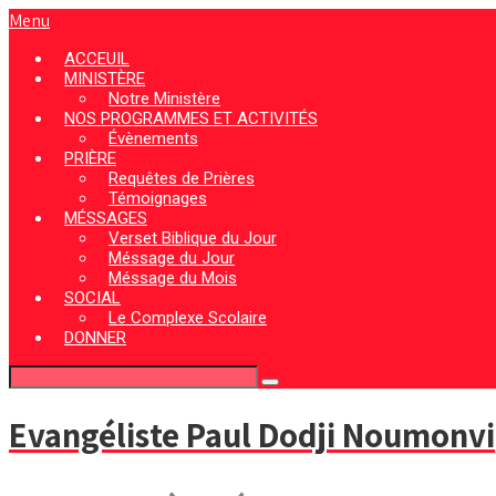
Menu
ACCEUIL
MINISTÈRE
Notre Ministère
NOS PROGRAMMES ET ACTIVITÉS
Évènements
PRIÈRE
Requêtes de Prières
Témoignages
MÉSSAGES
Verset Biblique du Jour
Méssage du Jour
Méssage du Mois
SOCIAL
Le Complexe Scolaire
DONNER
Evangéliste Paul Dodji Noumonvi