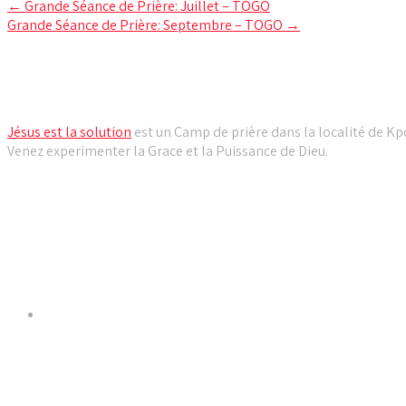
Post
←
Grande Séance de Prière: Juillet – TOGO
Grande Séance de Prière: Septembre – TOGO
→
navigation
Camp de prière Jésus est la solution
Jésus est la solution
est un Camp de prière dans la localité de Kpo
Venez experimenter la Grace et la Puissance de Dieu.
Liens utiles
Dernières Nouvelles
𝐂𝐔𝐋𝐓𝐄 𝐃𝐎𝐌𝐈𝐍𝐈𝐂𝐀𝐋 & 𝐅𝐈𝐍 𝐃𝐄 𝐋𝐀 𝐆𝐑𝐀𝐍𝐃𝐄 𝐒𝐄́𝐀𝐍𝐂𝐄 𝐃