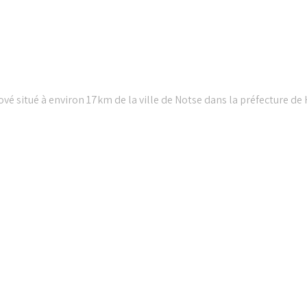
vé situé à environ 17km de la ville de Notse dans la préfecture de
𝐄 𝐏𝐑𝐈𝐄̀𝐑𝐄 𝐃𝐔 𝐌𝐎𝐈𝐒 𝐃𝐄 𝐉𝐔𝐈𝐋𝐋𝐄𝐓 𝟐𝟎𝟐𝟔