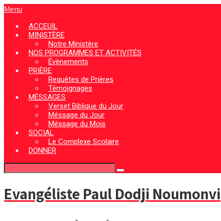
Menu
ACCEUIL
MINISTÈRE
Notre Ministère
NOS PROGRAMMES ET ACTIVITÉS
Évènements
PRIÈRE
Requêtes de Prières
Témoignages
MÉSSAGES
Verset Biblique du Jour
Méssage du Jour
Méssage du Mois
SOCIAL
Le Complexe Scolaire
DONNER
Evangéliste Paul Dodji Noumonvi