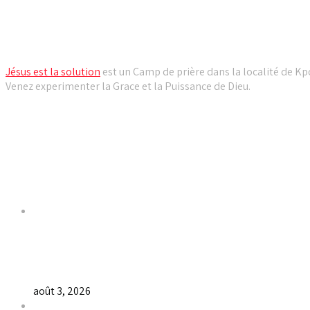
Camp de prière Jésus est la solution
Jésus est la solution
est un Camp de prière dans la localité de Kpo
Venez experimenter la Grace et la Puissance de Dieu.
Liens utiles
Dernières Nouvelles
𝐂𝐔𝐋𝐓𝐄 𝐃𝐎𝐌𝐈𝐍𝐈𝐂𝐀𝐋 & 𝐅𝐈𝐍 𝐃𝐄 𝐋𝐀 𝐆𝐑𝐀𝐍𝐃𝐄 𝐒𝐄́𝐀𝐍𝐂𝐄 𝐃
août 3, 2026