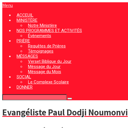
Menu
ACCEUIL
MINISTÈRE
Notre Ministère
NOS PROGRAMMES ET ACTIVITÉS
Évènements
PRIÈRE
Requêtes de Prières
Témoignages
MÉSSAGES
Verset Biblique du Jour
Méssage du Jour
Méssage du Mois
SOCIAL
Le Complexe Scolaire
DONNER
Evangéliste Paul Dodji Noumonvi