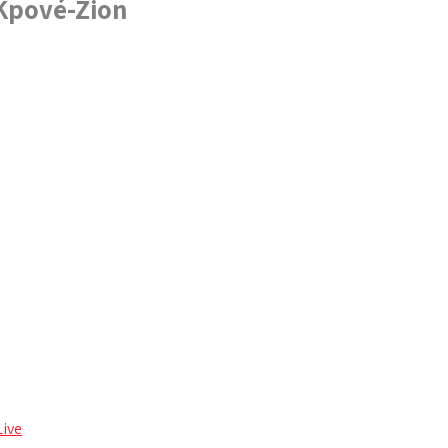
 Kpové-Zion
Live