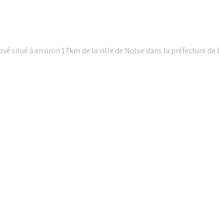
vé situé à environ 17km de la ville de Notse dans la préfecture de
𝐄 𝐏𝐑𝐈𝐄̀𝐑𝐄 𝐃𝐔 𝐌𝐎𝐈𝐒 𝐃𝐄 𝐉𝐔𝐈𝐋𝐋𝐄𝐓 𝟐𝟎𝟐𝟔