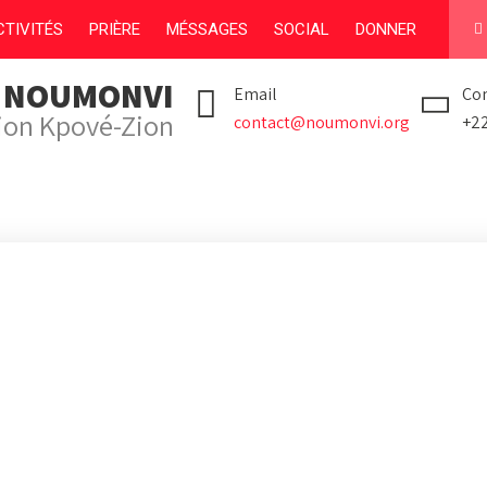
TIVITÉS
PRIÈRE
MÉSSAGES
SOCIAL
DONNER
I NOUMONVI
Email
Con
tion Kpové-Zion
contact@noumonvi.org
+2