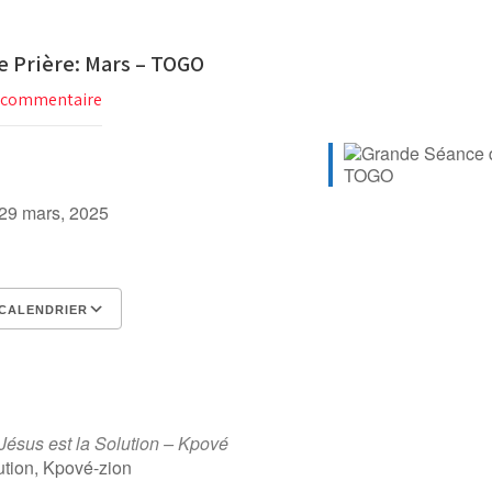
 Prière: Mars – TOGO
 commentaire
- 29 mars, 2025
CALENDRIER
er Google
alendar
Office 365
Outlook Live
Jésus est la Solution – Kpové
ution, Kpové-zion