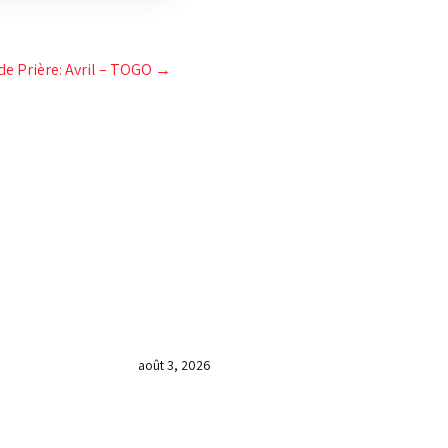
e Prière: Avril – TOGO
→
DERNIÈRES NOUVELLES
𝐂𝐔𝐋𝐓𝐄 𝐃𝐎𝐌𝐈𝐍𝐈𝐂𝐀𝐋 & 𝐅𝐈𝐍 𝐃𝐄
𝐋𝐀 𝐆𝐑𝐀𝐍𝐃𝐄 𝐒𝐄́𝐀𝐍𝐂𝐄 𝐃𝐄
𝐏𝐑𝐈𝐄̀𝐑𝐄 𝐃𝐔 𝐌𝐎𝐈𝐒 𝐃𝐄 𝐉𝐔𝐈𝐋𝐋𝐄𝐓
𝟐𝟎𝟐𝟔
août 3, 2026
𝐕𝐞𝐧𝐝𝐫𝐞𝐝𝐢, dans 𝐥𝐚 𝐠𝐫𝐚𝐧𝐝𝐞 𝐬𝐞́𝐚𝐧𝐜𝐞
𝐝𝐮 𝐦𝐨𝐢𝐬 𝐝𝐞 𝐉𝐮𝐢𝐥𝐥𝐞𝐭 𝟐𝟎𝟐𝟔, 𝐜’𝐞́𝐭𝐚𝐢𝐭 𝐮𝐧