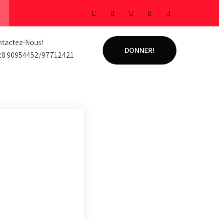
tactez-Nous!
DONNER!
28 90954452/97712421