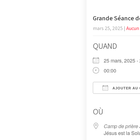
Grande Séance de
mars 25, 2025
|
Aucun
QUAND
25 mars, 2025 
00:00
AJOUTER AU 
Télécharger ICS
Calendri
iC
OÙ
Camp de prière 
Jésus est la Sol