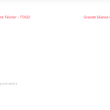
re: Février – TOGO
Grande Séance d
 EST
LIENS UTILES
Kpové situé à