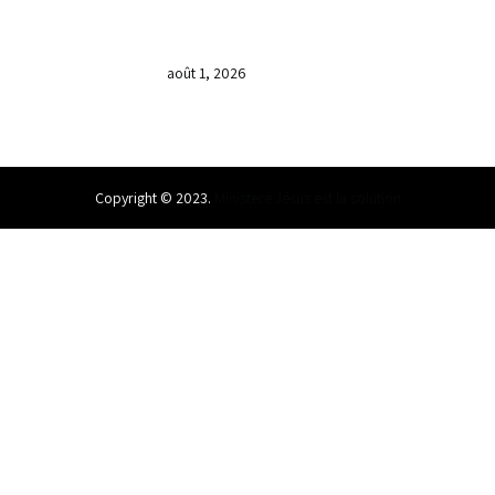
𝐕𝐞𝐧𝐝𝐫𝐞𝐝𝐢, dans 𝐥𝐚 𝐠𝐫𝐚𝐧𝐝𝐞 𝐬𝐞́𝐚𝐧𝐜𝐞 𝐝𝐮 𝐦𝐨𝐢𝐬
𝐝𝐞 𝐉𝐮𝐢𝐥𝐥𝐞𝐭 𝟐𝟎𝟐𝟔, 𝐜’𝐞́𝐭𝐚𝐢𝐭 𝐮𝐧 𝐦𝐨𝐦𝐞𝐧𝐭 𝐝𝐞
𝐫𝐞𝐜𝐨𝐧𝐧𝐚𝐢𝐬𝐬𝐚𝐧𝐜𝐞 𝐚̀ 𝐃𝐢𝐞𝐮.
août 1, 2026
Copyright © 2023.
Ministere Jésus est la solution