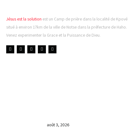
Jésus est la solution
est un Camp de prière dans la localité de Kpové
situé à environ 17km de la ville de Notse dans la préfecture de Haho.
Venez experimenter la Grace et la Puissance de Dieu.
LIENS UTILES
DERNIÈRES NOUVELLES
𝐂𝐔𝐋𝐓𝐄 𝐃𝐎𝐌𝐈𝐍𝐈𝐂𝐀𝐋 & 𝐅𝐈𝐍 𝐃𝐄 𝐋𝐀
𝐆𝐑𝐀𝐍𝐃𝐄 𝐒𝐄́𝐀𝐍𝐂𝐄 𝐃𝐄 𝐏𝐑𝐈𝐄̀𝐑𝐄 𝐃𝐔
𝐌𝐎𝐈𝐒 𝐃𝐄 𝐉𝐔𝐈𝐋𝐋𝐄𝐓 𝟐𝟎𝟐𝟔
août 3, 2026