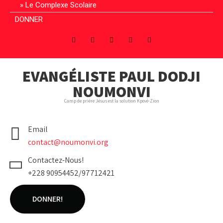
Le Complexe Scolaire
DONNER
EVANGÉLISTE PAUL DODJI
NOUMONVI
Camp de prière Jésus est la solution Kpové-Zion
Email
contact@noumonvi.org
Contactez-Nous!
+228 90954452/97712421
DONNER!