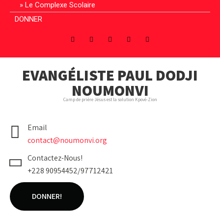
Le Complexe Scolaire
DONNER
EVANGÉLISTE PAUL DODJI
NOUMONVI
Camp de prière Jésus est la solution Kpové-Zion
Email
contact@noumonvi.org
Contactez-Nous!
+228 90954452/97712421
DONNER!