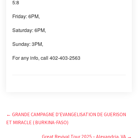
5:8
Friday: 6PM,
Saturday: 6PM,
Sunday: 3PM,
For any info, call 402-403-2563
Post
←
GRANDE CAMPAGNE D’EVANGELISATION DE GUERISON
navigation
ET MIRACLE ( BURKINA-FASO)
Great Revival Tour 2025 – Alexandria, VA
→