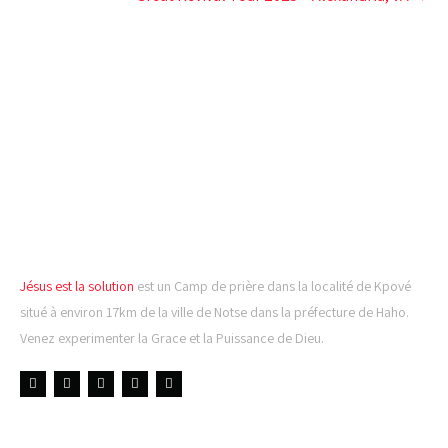
CAMP DE PRIÈRE JÉSUS
EST LA SOLUTION
Jésus est la solution
est un Camp de prière dans la localité de Kpové
situé à environ 17km de la ville de Notse dans la préfecture de Haho.
Venez experimenter la Grace et la Puissance de Dieu.
LIENS UTILES