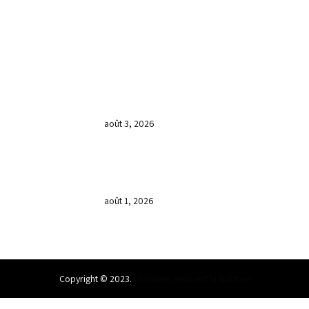
DERNIÈRES NOUVELLES
𝐂𝐔𝐋𝐓𝐄 𝐃𝐎𝐌𝐈𝐍𝐈𝐂𝐀𝐋 & 𝐅𝐈𝐍 𝐃𝐄 𝐋𝐀
𝐆𝐑𝐀𝐍𝐃𝐄 𝐒𝐄́𝐀𝐍𝐂𝐄 𝐃𝐄 𝐏𝐑𝐈𝐄̀𝐑𝐄 𝐃𝐔
𝐌𝐎𝐈𝐒 𝐃𝐄 𝐉𝐔𝐈𝐋𝐋𝐄𝐓 𝟐𝟎𝟐𝟔
août 3, 2026
𝐕𝐞𝐧𝐝𝐫𝐞𝐝𝐢, dans 𝐥𝐚 𝐠𝐫𝐚𝐧𝐝𝐞 𝐬𝐞́𝐚𝐧𝐜𝐞 𝐝𝐮 𝐦𝐨𝐢𝐬
𝐝𝐞 𝐉𝐮𝐢𝐥𝐥𝐞𝐭 𝟐𝟎𝟐𝟔, 𝐜’𝐞́𝐭𝐚𝐢𝐭 𝐮𝐧 𝐦𝐨𝐦𝐞𝐧𝐭 𝐝𝐞
𝐫𝐞𝐜𝐨𝐧𝐧𝐚𝐢𝐬𝐬𝐚𝐧𝐜𝐞 𝐚̀ 𝐃𝐢𝐞𝐮.
août 1, 2026
Copyright © 2023.
Ministere Jésus est la solution