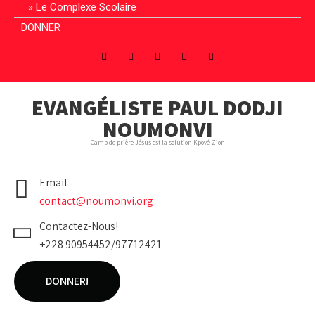
Le Complexe Scolaire
DONNER
EVANGÉLISTE PAUL DODJI
NOUMONVI
Camp de prière Jésus est la solution Kpové-Zion
Email
contact@noumonvi.org
Contactez-Nous!
+228 90954452/97712421
DONNER!