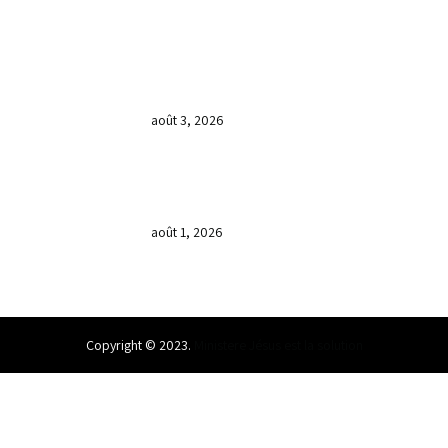
𝐂𝐔𝐋𝐓𝐄 𝐃𝐎𝐌𝐈𝐍𝐈𝐂𝐀𝐋 & 𝐅𝐈𝐍 𝐃𝐄 𝐋𝐀
𝐆𝐑𝐀𝐍𝐃𝐄 𝐒𝐄́𝐀𝐍𝐂𝐄 𝐃𝐄 𝐏𝐑𝐈𝐄̀𝐑𝐄 𝐃𝐔
𝐌𝐎𝐈𝐒 𝐃𝐄 𝐉𝐔𝐈𝐋𝐋𝐄𝐓 𝟐𝟎𝟐𝟔
août 3, 2026
𝐕𝐞𝐧𝐝𝐫𝐞𝐝𝐢, dans 𝐥𝐚 𝐠𝐫𝐚𝐧𝐝𝐞 𝐬𝐞́𝐚𝐧𝐜𝐞 𝐝𝐮 𝐦𝐨𝐢𝐬
𝐝𝐞 𝐉𝐮𝐢𝐥𝐥𝐞𝐭 𝟐𝟎𝟐𝟔, 𝐜’𝐞́𝐭𝐚𝐢𝐭 𝐮𝐧 𝐦𝐨𝐦𝐞𝐧𝐭 𝐝𝐞
𝐫𝐞𝐜𝐨𝐧𝐧𝐚𝐢𝐬𝐬𝐚𝐧𝐜𝐞 𝐚̀ 𝐃𝐢𝐞𝐮.
août 1, 2026
Copyright © 2023.
Ministere Jésus est la solution