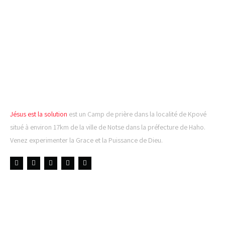
CAMP DE PRIÈRE JÉSUS
EST LA SOLUTION
Jésus est la solution
est un Camp de prière dans la localité de Kpové
situé à environ 17km de la ville de Notse dans la préfecture de Haho.
Venez experimenter la Grace et la Puissance de Dieu.
LIENS UTILES
DERNIÈRES NOUVELLES