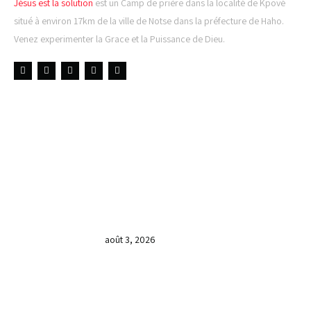
Jésus est la solution
est un Camp de prière dans la localité de Kpové
situé à environ 17km de la ville de Notse dans la préfecture de Haho.
Venez experimenter la Grace et la Puissance de Dieu.
LIENS UTILES
DERNIÈRES NOUVELLES
𝐂𝐔𝐋𝐓𝐄 𝐃𝐎𝐌𝐈𝐍𝐈𝐂𝐀𝐋 & 𝐅𝐈𝐍 𝐃𝐄 𝐋𝐀
𝐆𝐑𝐀𝐍𝐃𝐄 𝐒𝐄́𝐀𝐍𝐂𝐄 𝐃𝐄 𝐏𝐑𝐈𝐄̀𝐑𝐄 𝐃𝐔
𝐌𝐎𝐈𝐒 𝐃𝐄 𝐉𝐔𝐈𝐋𝐋𝐄𝐓 𝟐𝟎𝟐𝟔
août 3, 2026
𝐕𝐞𝐧𝐝𝐫𝐞𝐝𝐢, dans 𝐥𝐚 𝐠𝐫𝐚𝐧𝐝𝐞 𝐬𝐞́𝐚𝐧𝐜𝐞 𝐝𝐮 𝐦𝐨𝐢𝐬
𝐝𝐞 𝐉𝐮𝐢𝐥𝐥𝐞𝐭 𝟐𝟎𝟐𝟔, 𝐜’𝐞́𝐭𝐚𝐢𝐭 𝐮𝐧 𝐦𝐨𝐦𝐞𝐧𝐭 𝐝𝐞
𝐫𝐞𝐜𝐨𝐧𝐧𝐚𝐢𝐬𝐬𝐚𝐧𝐜𝐞 𝐚̀ 𝐃𝐢𝐞𝐮.