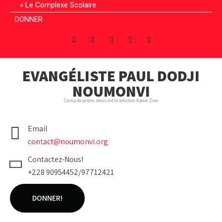
Le Complexe Scolaire
DONNER
EVANGÉLISTE PAUL DODJI
NOUMONVI
Camp de prière Jésus est la solution Kpové-Zion
Email
contact@noumonvi.org
Contactez-Nous!
+228 90954452/97712421
DONNER!