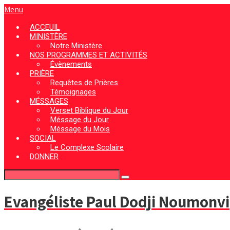
Menu
ACCEUIL
MINISTÈRE
Notre Ministère
NOS PROGRAMMES ET ACTIVITÉS
Évènements
PRIÈRE
Requêtes de Prières
Témoignages
MÉSSAGES
Verset Biblique du Jour
Méssage du Jour
Méssage du Mois
SOCIAL
Le Complexe Scolaire
DONNER
Evangéliste Paul Dodji Noumonvi