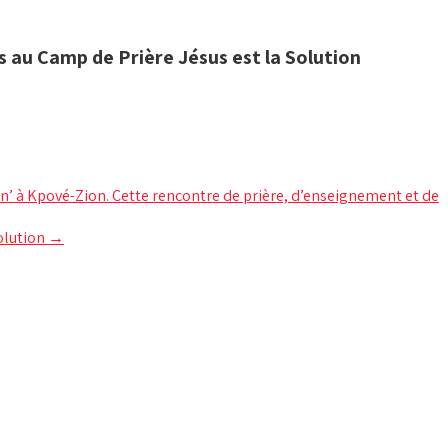
s au Camp de Prière Jésus est la Solution
on’ à Kpové-Zion. Cette rencontre de prière, d’enseignement et de
Solution
→