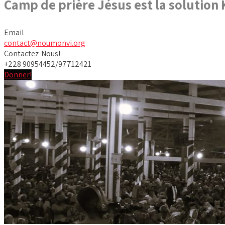
Camp de prière Jésus est la solution
Email
contact@noumonvi.org
Contactez-Nous!
+228 90954452/97712421
Donner!