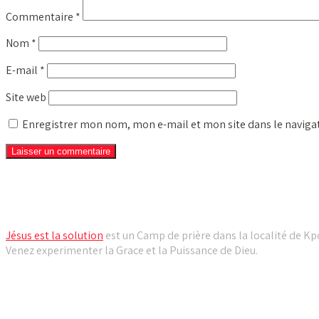
Commentaire
*
Nom
*
E-mail
*
Site web
Enregistrer mon nom, mon e-mail et mon site dans le navig
Camp de prière Jésus est la solution
Jésus est la solution
est un Camp de prière dans la localité de Kpo
Venez experimenter la Grace et la Puissance de Dieu.
Liens utiles