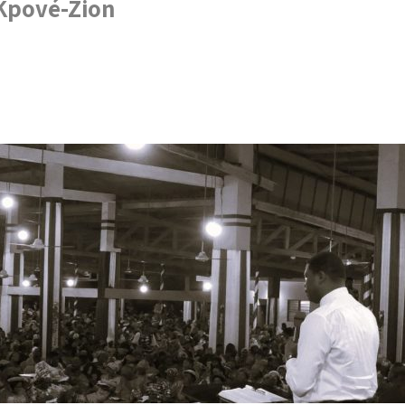
 Kpové-Zion