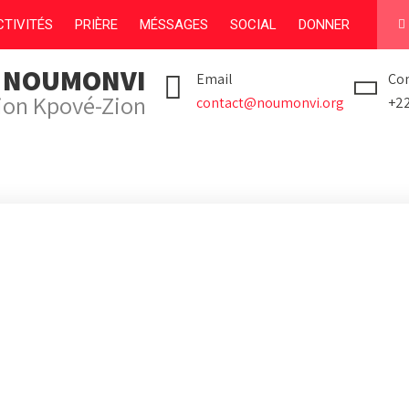
TIVITÉS
PRIÈRE
MÉSSAGES
SOCIAL
DONNER
I NOUMONVI
Email
Con
tion Kpové-Zion
contact@noumonvi.org
+2