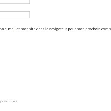
n e-mail et mon site dans le navigateur pour mon prochain comm
 EST
LIENS UTILES
Kpové situé à