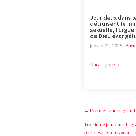
Jour deux dans le
détruisent le mi
sexuelle, l’orgue
de Dieu évangél
janvier 24, 2025
|
Aucu
Uncategorized
Post
←
Premier jour du grand 
navigation
Troisième jour dans le g
part des pasteurs venus d