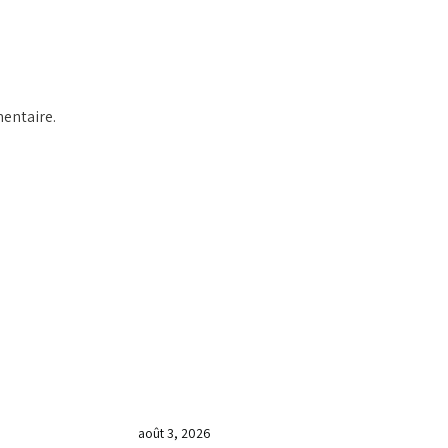
entaire.
DERNIÈRES NOUVELLES
𝐂𝐔𝐋𝐓𝐄 𝐃𝐎𝐌𝐈𝐍𝐈𝐂𝐀𝐋 & 𝐅𝐈𝐍 𝐃𝐄
𝐋𝐀 𝐆𝐑𝐀𝐍𝐃𝐄 𝐒𝐄́𝐀𝐍𝐂𝐄 𝐃𝐄
𝐏𝐑𝐈𝐄̀𝐑𝐄 𝐃𝐔 𝐌𝐎𝐈𝐒 𝐃𝐄 𝐉𝐔𝐈𝐋𝐋𝐄𝐓
𝟐𝟎𝟐𝟔
août 3, 2026