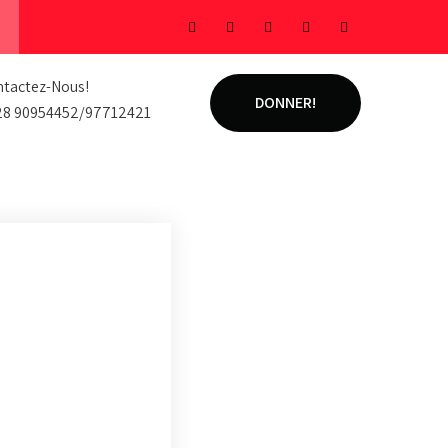
tactez-Nous!
DONNER!
28 90954452/97712421