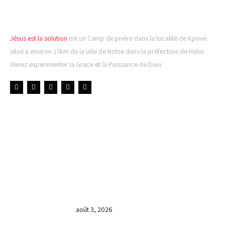
EST LA SOLUTION
Jésus est la solution
est un Camp de prière dans la localité de Kpové
situé à environ 17km de la ville de Notse dans la préfecture de Haho.
Venez experimenter la Grace et la Puissance de Dieu.
LIENS UTILES
DERNIÈRES NOUVELLES
𝐂𝐔𝐋𝐓𝐄 𝐃𝐎𝐌𝐈𝐍𝐈𝐂𝐀𝐋 & 𝐅𝐈𝐍 𝐃𝐄 𝐋𝐀
𝐆𝐑𝐀𝐍𝐃𝐄 𝐒𝐄́𝐀𝐍𝐂𝐄 𝐃𝐄 𝐏𝐑𝐈𝐄̀𝐑𝐄 𝐃𝐔
𝐌𝐎𝐈𝐒 𝐃𝐄 𝐉𝐔𝐈𝐋𝐋𝐄𝐓 𝟐𝟎𝟐𝟔
août 3, 2026