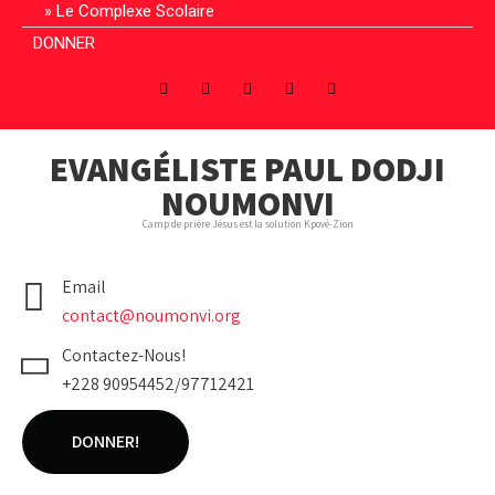
Le Complexe Scolaire
DONNER
EVANGÉLISTE PAUL DODJI
NOUMONVI
Camp de prière Jésus est la solution Kpové-Zion
Email
contact@noumonvi.org
Contactez-Nous!
+228 90954452/97712421
DONNER!