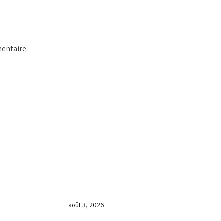
entaire.
DERNIÈRES NOUVELLES
𝐂𝐔𝐋𝐓𝐄 𝐃𝐎𝐌𝐈𝐍𝐈𝐂𝐀𝐋 & 𝐅𝐈𝐍 𝐃𝐄
𝐋𝐀 𝐆𝐑𝐀𝐍𝐃𝐄 𝐒𝐄́𝐀𝐍𝐂𝐄 𝐃𝐄
𝐏𝐑𝐈𝐄̀𝐑𝐄 𝐃𝐔 𝐌𝐎𝐈𝐒 𝐃𝐄 𝐉𝐔𝐈𝐋𝐋𝐄𝐓
𝟐𝟎𝟐𝟔
août 3, 2026