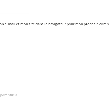
n e-mail et mon site dans le navigateur pour mon prochain comm
 EST
LIENS UTILES
Kpové situé à