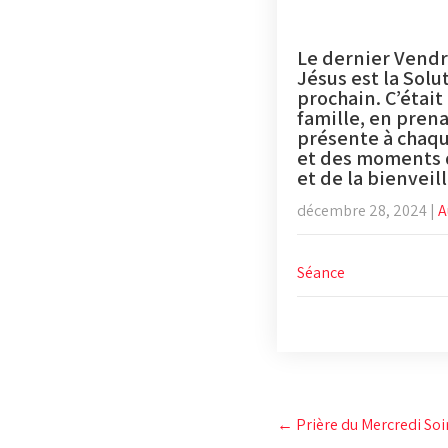
Le dernier Vendr
Jésus est la Solu
prochain. C’était
famille, en prena
présente à chaqu
et des moments d
et de la bienveil
décembre 28, 2024
|
A
Séance
Post
←
Prière du Mercredi So
navigation