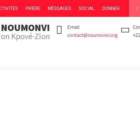
TIVITÉS
PRIÈRE
MÉSSAGES
SOCIAL
DONNER
I NOUMONVI
Email
Con
tion Kpové-Zion
contact@noumonvi.org
+2