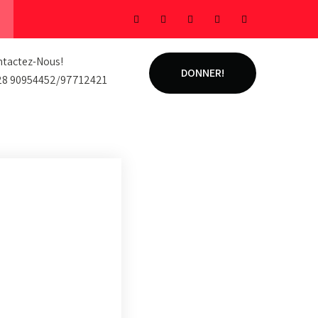
tactez-Nous!
DONNER!
28 90954452/97712421