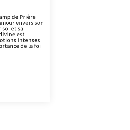
camp de Prière
l’amour envers son
 soi et sa
divine est
otions intenses
rtance de la foi