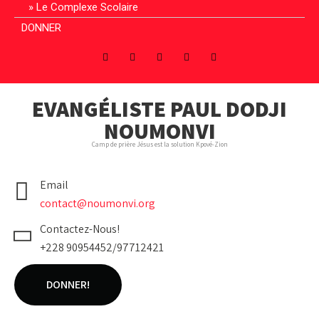
Le Complexe Scolaire
DONNER
EVANGÉLISTE PAUL DODJI
NOUMONVI
Camp de prière Jésus est la solution Kpové-Zion
Email
contact@noumonvi.org
Contactez-Nous!
+228 90954452/97712421
DONNER!