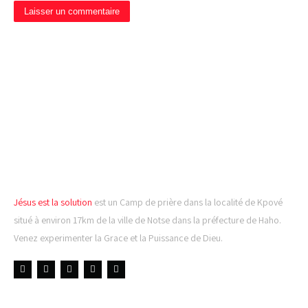
CAMP DE PRIÈRE JÉSUS
EST LA SOLUTION
Jésus est la solution
est un Camp de prière dans la localité de Kpové
situé à environ 17km de la ville de Notse dans la préfecture de Haho.
Venez experimenter la Grace et la Puissance de Dieu.