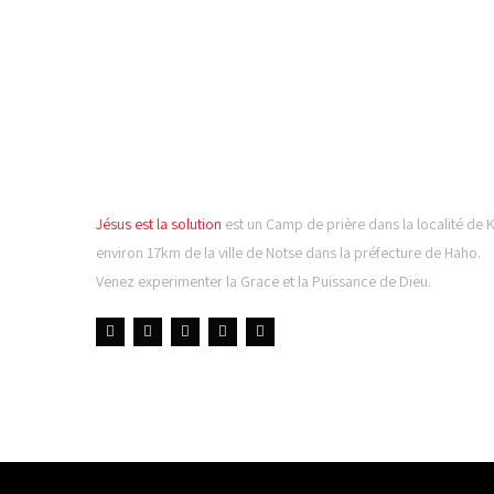
CAMP DE PRIÈRE JÉSUS
LA SOLUTION
Jésus est la solution
est un Camp de prière dans la localité de 
environ 17km de la ville de Notse dans la préfecture de Haho.
Venez experimenter la Grace et la Puissance de Dieu.