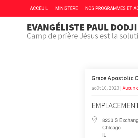
ACCEUIL
MINISTÈRE
NOS PROGRAMMES ET AC
EVANGÉLISTE PAUL DODJ
Camp de prière Jésus est la solu
Grace Apostolic 
août 10, 2023
|
Aucun 
EMPLACEMEN
8233 S Exchang
Chicago
IL