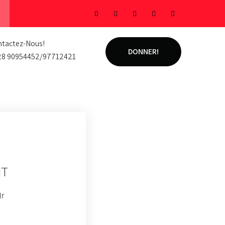
tactez-Nous!
DONNER!
28 90954452/97712421
NT
ir