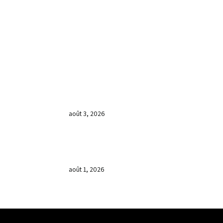
DERNIÈRES NOUVELLES
𝐂𝐔𝐋𝐓𝐄 𝐃𝐎𝐌𝐈𝐍𝐈𝐂𝐀𝐋 & 𝐅𝐈𝐍 𝐃𝐄
𝐋𝐀 𝐆𝐑𝐀𝐍𝐃𝐄 𝐒𝐄́𝐀𝐍𝐂𝐄 𝐃𝐄
𝐏𝐑𝐈𝐄̀𝐑𝐄 𝐃𝐔 𝐌𝐎𝐈𝐒 𝐃𝐄 𝐉𝐔𝐈𝐋𝐋𝐄𝐓
𝟐𝟎𝟐𝟔
août 3, 2026
𝐕𝐞𝐧𝐝𝐫𝐞𝐝𝐢, dans 𝐥𝐚 𝐠𝐫𝐚𝐧𝐝𝐞 𝐬𝐞́𝐚𝐧𝐜𝐞
𝐝𝐮 𝐦𝐨𝐢𝐬 𝐝𝐞 𝐉𝐮𝐢𝐥𝐥𝐞𝐭 𝟐𝟎𝟐𝟔, 𝐜’𝐞́𝐭𝐚𝐢𝐭 𝐮𝐧
𝐦𝐨𝐦𝐞𝐧𝐭 𝐝𝐞 𝐫𝐞𝐜𝐨𝐧𝐧𝐚𝐢𝐬𝐬𝐚𝐧𝐜𝐞 𝐚̀ 𝐃𝐢𝐞𝐮.
août 1, 2026