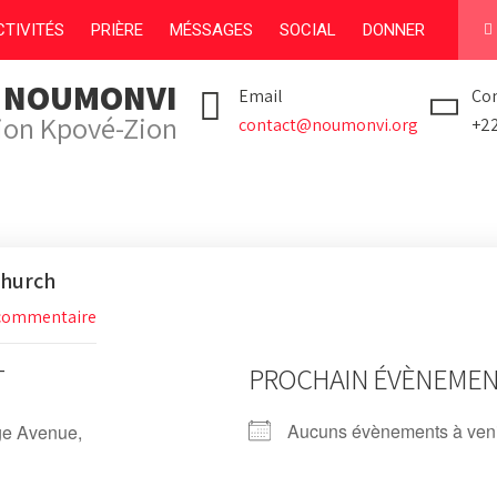
TIVITÉS
PRIÈRE
MÉSSAGES
SOCIAL
DONNER
I NOUMONVI
Email
Con
tion Kpové-Zion
contact@noumonvi.org
+2
Church
commentaire
T
PROCHAIN ÉVÈNEME
Aucuns évènements à ven
e Avenue,