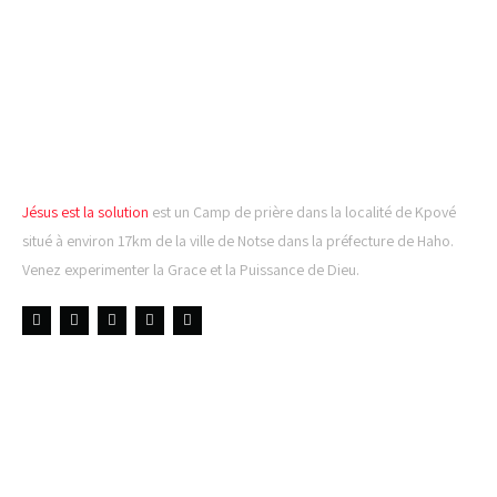
CAMP DE PRIÈRE JÉSUS
EST LA SOLUTION
Jésus est la solution
est un Camp de prière dans la localité de Kpové
situé à environ 17km de la ville de Notse dans la préfecture de Haho.
Venez experimenter la Grace et la Puissance de Dieu.
LIENS UTILES
DERNIÈRES NOUVELLES