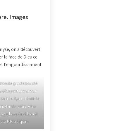
bre. Images
alyse, on a découvert
r la face de Dieu ce
n et l’engourdissement
d’oreille gauche bouché
 a découvert une tumeur
opération. Ayant décidé de
n, dans la prière, elle a
le bouchée entend bien et
s sa tête a disparu