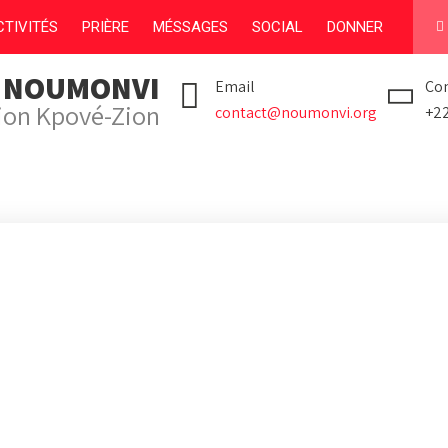
TIVITÉS
PRIÈRE
MÉSSAGES
SOCIAL
DONNER
I NOUMONVI
Email
Con
tion Kpové-Zion
contact@noumonvi.org
+2