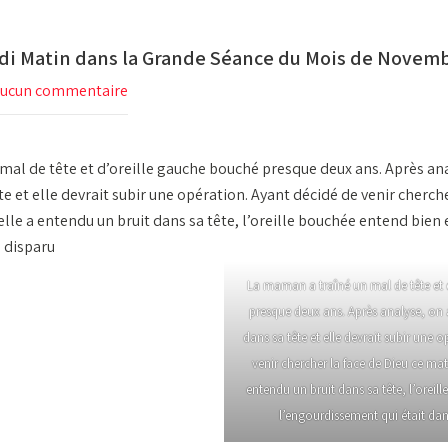
di Matin dans la Grande Séance du Mois de Novem
ucun commentaire
mal de tête et d’oreille gauche bouché presque deux ans. Après an
e et elle devrait subir une opération. Ayant décidé de venir cherche
 elle a entendu un bruit dans sa tête, l’oreille bouchée entend bie
a disparu
La maman a traîné un mal de tête et 
presque deux ans. Après analyse, on
dans sa tête et elle devrait subir une 
venir chercher la face de Dieu ce mati
entendu un bruit dans sa tête, l’oreil
l’engourdissement qui était dan