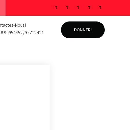
tactez-Nous!
DONNER!
28 90954452/97712421