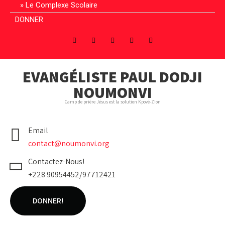
Le Complexe Scolaire
DONNER
EVANGÉLISTE PAUL DODJI
NOUMONVI
Camp de prière Jésus est la solution Kpové-Zion
Email
contact@noumonvi.org
Contactez-Nous!
+228 90954452/97712421
DONNER!