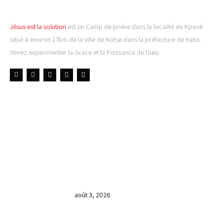
Jésus est la solution
est un Camp de prière dans la localité de Kpové
situé à environ 17km de la ville de Notse dans la préfecture de Haho.
Venez experimenter la Grace et la Puissance de Dieu.
LIENS UTILES
DERNIÈRES NOUVELLES
𝐂𝐔𝐋𝐓𝐄 𝐃𝐎𝐌𝐈𝐍𝐈𝐂𝐀𝐋 & 𝐅𝐈𝐍 𝐃𝐄 𝐋𝐀
𝐆𝐑𝐀𝐍𝐃𝐄 𝐒𝐄́𝐀𝐍𝐂𝐄 𝐃𝐄 𝐏𝐑𝐈𝐄̀𝐑𝐄 𝐃𝐔
𝐌𝐎𝐈𝐒 𝐃𝐄 𝐉𝐔𝐈𝐋𝐋𝐄𝐓 𝟐𝟎𝟐𝟔
août 3, 2026
𝐕𝐞𝐧𝐝𝐫𝐞𝐝𝐢, dans 𝐥𝐚 𝐠𝐫𝐚𝐧𝐝𝐞 𝐬𝐞́𝐚𝐧𝐜𝐞 𝐝𝐮 𝐦𝐨𝐢𝐬