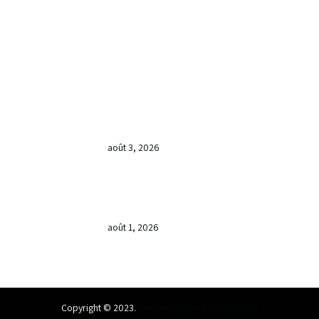
LIENS UTILES
DERNIÈRES NOUVELLES
𝐂𝐔𝐋𝐓𝐄 𝐃𝐎𝐌𝐈𝐍𝐈𝐂𝐀𝐋 & 𝐅𝐈𝐍 𝐃𝐄 𝐋𝐀
𝐆𝐑𝐀𝐍𝐃𝐄 𝐒𝐄́𝐀𝐍𝐂𝐄 𝐃𝐄 𝐏𝐑𝐈𝐄̀𝐑𝐄 𝐃𝐔
𝐌𝐎𝐈𝐒 𝐃𝐄 𝐉𝐔𝐈𝐋𝐋𝐄𝐓 𝟐𝟎𝟐𝟔
août 3, 2026
𝐕𝐞𝐧𝐝𝐫𝐞𝐝𝐢, dans 𝐥𝐚 𝐠𝐫𝐚𝐧𝐝𝐞 𝐬𝐞́𝐚𝐧𝐜𝐞 𝐝𝐮 𝐦𝐨𝐢𝐬
𝐝𝐞 𝐉𝐮𝐢𝐥𝐥𝐞𝐭 𝟐𝟎𝟐𝟔, 𝐜’𝐞́𝐭𝐚𝐢𝐭 𝐮𝐧 𝐦𝐨𝐦𝐞𝐧𝐭 𝐝𝐞
𝐫𝐞𝐜𝐨𝐧𝐧𝐚𝐢𝐬𝐬𝐚𝐧𝐜𝐞 𝐚̀ 𝐃𝐢𝐞𝐮.
août 1, 2026
Copyright © 2023.
Ministere Jésus est la solution