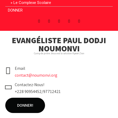
Le Complexe Scolaire
DONNER
EVANGÉLISTE PAUL DODJI
NOUMONVI
Camp de prière Jésus est la solution Kpové-Zion
Email
contact@noumonvi.org
Contactez-Nous!
+228 90954452/97712421
DONNER!