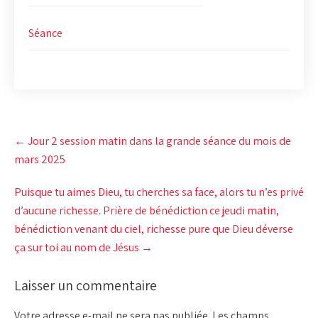
Séance
Post
←
Jour 2 session matin dans la grande séance du mois de
navigation
mars 2025
Puisque tu aimes Dieu, tu cherches sa face, alors tu n’es privé
d’aucune richesse. Prière de bénédiction ce jeudi matin,
bénédiction venant du ciel, richesse pure que Dieu déverse
ça sur toi au nom de Jésus
→
Laisser un commentaire
Votre adresse e-mail ne sera pas publiée.
Les champs