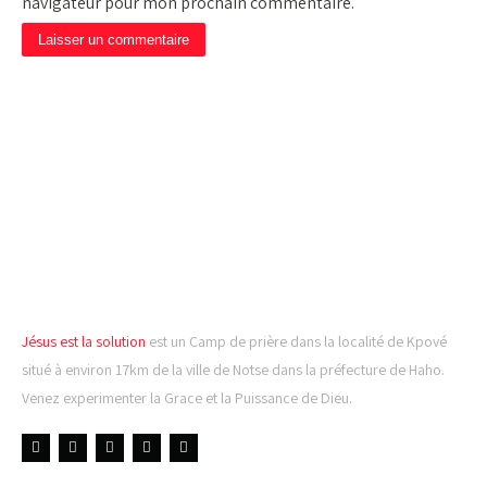
navigateur pour mon prochain commentaire.
CAMP DE PRIÈRE JÉSUS
EST LA SOLUTION
Jésus est la solution
est un Camp de prière dans la localité de Kpové
situé à environ 17km de la ville de Notse dans la préfecture de Haho.
Venez experimenter la Grace et la Puissance de Dieu.