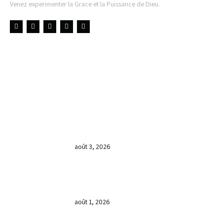
Venez experimenter la Grace et la Puissance de Dieu.
LIENS UTILES
DERNIÈRES NOUVELLES
𝐂𝐔𝐋𝐓𝐄 𝐃𝐎𝐌𝐈𝐍𝐈𝐂𝐀𝐋 & 𝐅𝐈𝐍 𝐃𝐄 𝐋𝐀
𝐆𝐑𝐀𝐍𝐃𝐄 𝐒𝐄́𝐀𝐍𝐂𝐄 𝐃𝐄 𝐏𝐑𝐈𝐄̀𝐑𝐄 𝐃𝐔
𝐌𝐎𝐈𝐒 𝐃𝐄 𝐉𝐔𝐈𝐋𝐋𝐄𝐓 𝟐𝟎𝟐𝟔
août 3, 2026
𝐕𝐞𝐧𝐝𝐫𝐞𝐝𝐢, dans 𝐥𝐚 𝐠𝐫𝐚𝐧𝐝𝐞 𝐬𝐞́𝐚𝐧𝐜𝐞 𝐝𝐮 𝐦𝐨𝐢𝐬
𝐝𝐞 𝐉𝐮𝐢𝐥𝐥𝐞𝐭 𝟐𝟎𝟐𝟔, 𝐜’𝐞́𝐭𝐚𝐢𝐭 𝐮𝐧 𝐦𝐨𝐦𝐞𝐧𝐭 𝐝𝐞
𝐫𝐞𝐜𝐨𝐧𝐧𝐚𝐢𝐬𝐬𝐚𝐧𝐜𝐞 𝐚̀ 𝐃𝐢𝐞𝐮.
août 1, 2026