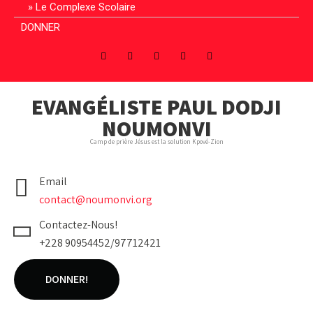
Le Complexe Scolaire
DONNER
EVANGÉLISTE PAUL DODJI
NOUMONVI
Camp de prière Jésus est la solution Kpové-Zion
Email
contact@noumonvi.org
Contactez-Nous!
+228 90954452/97712421
DONNER!