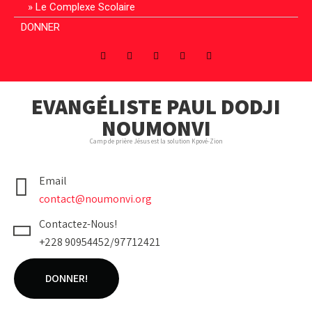
Le Complexe Scolaire
DONNER
EVANGÉLISTE PAUL DODJI
NOUMONVI
Camp de prière Jésus est la solution Kpové-Zion
Email
contact@noumonvi.org
Contactez-Nous!
+228 90954452/97712421
DONNER!