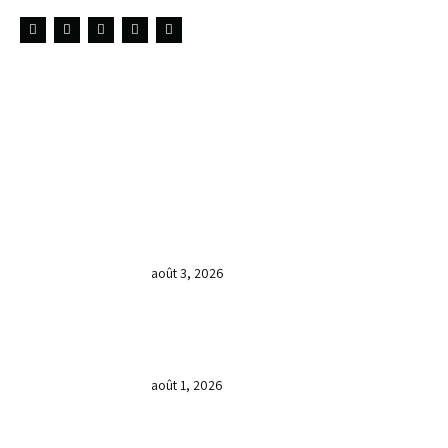
LIENS UTILES
DERNIÈRES NOUVELLES
𝐂𝐔𝐋𝐓𝐄 𝐃𝐎𝐌𝐈𝐍𝐈𝐂𝐀𝐋 & 𝐅𝐈𝐍 𝐃𝐄 𝐋𝐀
𝐆𝐑𝐀𝐍𝐃𝐄 𝐒𝐄́𝐀𝐍𝐂𝐄 𝐃𝐄 𝐏𝐑𝐈𝐄̀𝐑𝐄 𝐃𝐔
𝐌𝐎𝐈𝐒 𝐃𝐄 𝐉𝐔𝐈𝐋𝐋𝐄𝐓 𝟐𝟎𝟐𝟔
août 3, 2026
𝐕𝐞𝐧𝐝𝐫𝐞𝐝𝐢, dans 𝐥𝐚 𝐠𝐫𝐚𝐧𝐝𝐞 𝐬𝐞́𝐚𝐧𝐜𝐞 𝐝𝐮 𝐦𝐨𝐢𝐬
𝐝𝐞 𝐉𝐮𝐢𝐥𝐥𝐞𝐭 𝟐𝟎𝟐𝟔, 𝐜’𝐞́𝐭𝐚𝐢𝐭 𝐮𝐧 𝐦𝐨𝐦𝐞𝐧𝐭 𝐝𝐞
𝐫𝐞𝐜𝐨𝐧𝐧𝐚𝐢𝐬𝐬𝐚𝐧𝐜𝐞 𝐚̀ 𝐃𝐢𝐞𝐮.
août 1, 2026