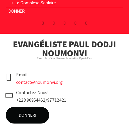
Le Complexe Scolaire
DONNER
EVANGÉLISTE PAUL DODJI
NOUMONVI
Camp de prière Jésus est la solution Kpové-Zion
Email
contact@noumonvi.org
Contactez-Nous!
+228 90954452/97712421
DONNER!