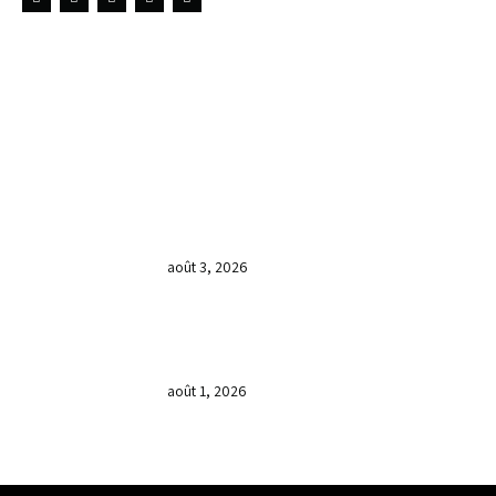
LIENS UTILES
DERNIÈRES NOUVELLES
𝐂𝐔𝐋𝐓𝐄 𝐃𝐎𝐌𝐈𝐍𝐈𝐂𝐀𝐋 & 𝐅𝐈𝐍 𝐃𝐄 𝐋𝐀
𝐆𝐑𝐀𝐍𝐃𝐄 𝐒𝐄́𝐀𝐍𝐂𝐄 𝐃𝐄 𝐏𝐑𝐈𝐄̀𝐑𝐄 𝐃𝐔
𝐌𝐎𝐈𝐒 𝐃𝐄 𝐉𝐔𝐈𝐋𝐋𝐄𝐓 𝟐𝟎𝟐𝟔
août 3, 2026
𝐕𝐞𝐧𝐝𝐫𝐞𝐝𝐢, dans 𝐥𝐚 𝐠𝐫𝐚𝐧𝐝𝐞 𝐬𝐞́𝐚𝐧𝐜𝐞 𝐝𝐮 𝐦𝐨𝐢𝐬
𝐝𝐞 𝐉𝐮𝐢𝐥𝐥𝐞𝐭 𝟐𝟎𝟐𝟔, 𝐜’𝐞́𝐭𝐚𝐢𝐭 𝐮𝐧 𝐦𝐨𝐦𝐞𝐧𝐭 𝐝𝐞
𝐫𝐞𝐜𝐨𝐧𝐧𝐚𝐢𝐬𝐬𝐚𝐧𝐜𝐞 𝐚̀ 𝐃𝐢𝐞𝐮.
août 1, 2026