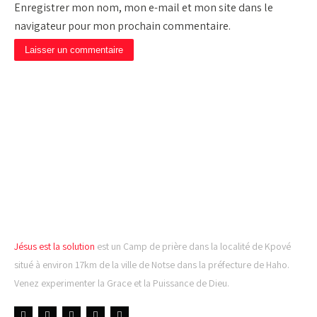
Enregistrer mon nom, mon e-mail et mon site dans le
navigateur pour mon prochain commentaire.
CAMP DE PRIÈRE JÉSUS
EST LA SOLUTION
Jésus est la solution
est un Camp de prière dans la localité de Kpové
situé à environ 17km de la ville de Notse dans la préfecture de Haho.
Venez experimenter la Grace et la Puissance de Dieu.