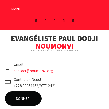
Menu
EVANGÉLISTE PAUL DODJI
NOUMONVI
Camp de prière Jésus est la solution Kpové-Zion
Email
contact@noumonvi.org
Contactez-Nous!
+228 90954452/97712421
DONNER!