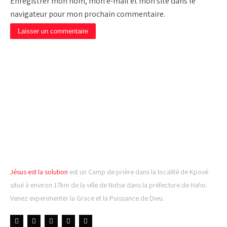
Enregistrer mon nom, mon e-mail et mon site dans le
navigateur pour mon prochain commentaire.
CAMP DE PRIÈRE JÉSUS
EST LA SOLUTION
Jésus est la solution
est un Camp de prière dans la localité de Kpové
situé à environ 17km de la ville de Notse dans la préfecture de Haho.
Venez experimenter la Grace et la Puissance de Dieu.