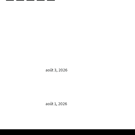
LIENS UTILES
DERNIÈRES NOUVELLES
𝐂𝐔𝐋𝐓𝐄 𝐃𝐎𝐌𝐈𝐍𝐈𝐂𝐀𝐋 & 𝐅𝐈𝐍 𝐃𝐄 𝐋𝐀
𝐆𝐑𝐀𝐍𝐃𝐄 𝐒𝐄́𝐀𝐍𝐂𝐄 𝐃𝐄 𝐏𝐑𝐈𝐄̀𝐑𝐄 𝐃𝐔
𝐌𝐎𝐈𝐒 𝐃𝐄 𝐉𝐔𝐈𝐋𝐋𝐄𝐓 𝟐𝟎𝟐𝟔
août 3, 2026
𝐕𝐞𝐧𝐝𝐫𝐞𝐝𝐢, dans 𝐥𝐚 𝐠𝐫𝐚𝐧𝐝𝐞 𝐬𝐞́𝐚𝐧𝐜𝐞 𝐝𝐮 𝐦𝐨𝐢𝐬
𝐝𝐞 𝐉𝐮𝐢𝐥𝐥𝐞𝐭 𝟐𝟎𝟐𝟔, 𝐜’𝐞́𝐭𝐚𝐢𝐭 𝐮𝐧 𝐦𝐨𝐦𝐞𝐧𝐭 𝐝𝐞
𝐫𝐞𝐜𝐨𝐧𝐧𝐚𝐢𝐬𝐬𝐚𝐧𝐜𝐞 𝐚̀ 𝐃𝐢𝐞𝐮.
août 1, 2026