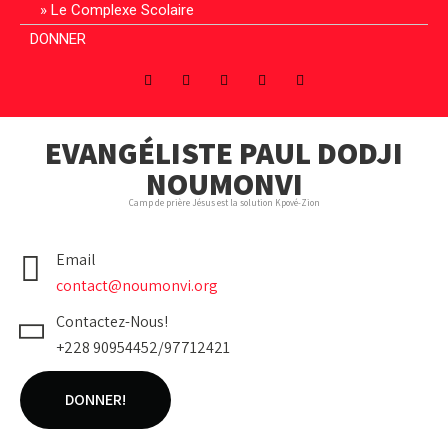
Le Complexe Scolaire
DONNER
EVANGÉLISTE PAUL DODJI
NOUMONVI
Camp de prière Jésus est la solution Kpové-Zion
Email
contact@noumonvi.org
Contactez-Nous!
+228 90954452/97712421
DONNER!