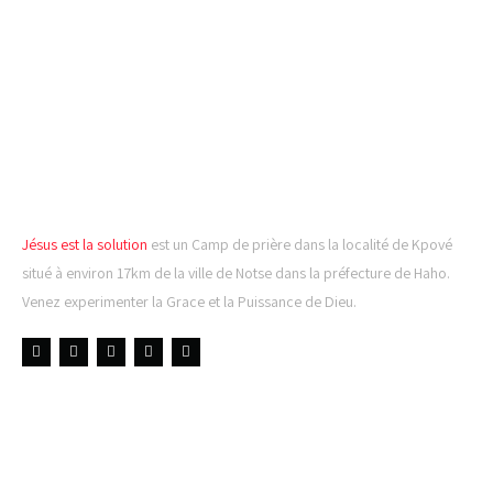
CAMP DE PRIÈRE JÉSUS
EST LA SOLUTION
Jésus est la solution
est un Camp de prière dans la localité de Kpové
situé à environ 17km de la ville de Notse dans la préfecture de Haho.
Venez experimenter la Grace et la Puissance de Dieu.
LIENS UTILES
DERNIÈRES NOUVELLES