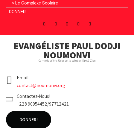
Le Complexe Scolaire
DONNER
EVANGÉLISTE PAUL DODJI
NOUMONVI
Camp de prière Jésus est la solution Kpové-Zion
Email
contact@noumonvi.org
Contactez-Nous!
+228 90954452/97712421
DONNER!