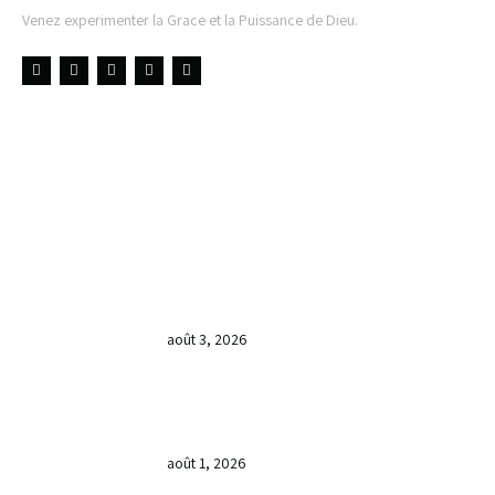
Venez experimenter la Grace et la Puissance de Dieu.
LIENS UTILES
DERNIÈRES NOUVELLES
𝐂𝐔𝐋𝐓𝐄 𝐃𝐎𝐌𝐈𝐍𝐈𝐂𝐀𝐋 & 𝐅𝐈𝐍 𝐃𝐄 𝐋𝐀
𝐆𝐑𝐀𝐍𝐃𝐄 𝐒𝐄́𝐀𝐍𝐂𝐄 𝐃𝐄 𝐏𝐑𝐈𝐄̀𝐑𝐄 𝐃𝐔
𝐌𝐎𝐈𝐒 𝐃𝐄 𝐉𝐔𝐈𝐋𝐋𝐄𝐓 𝟐𝟎𝟐𝟔
août 3, 2026
𝐕𝐞𝐧𝐝𝐫𝐞𝐝𝐢, dans 𝐥𝐚 𝐠𝐫𝐚𝐧𝐝𝐞 𝐬𝐞́𝐚𝐧𝐜𝐞 𝐝𝐮 𝐦𝐨𝐢𝐬
𝐝𝐞 𝐉𝐮𝐢𝐥𝐥𝐞𝐭 𝟐𝟎𝟐𝟔, 𝐜’𝐞́𝐭𝐚𝐢𝐭 𝐮𝐧 𝐦𝐨𝐦𝐞𝐧𝐭 𝐝𝐞
𝐫𝐞𝐜𝐨𝐧𝐧𝐚𝐢𝐬𝐬𝐚𝐧𝐜𝐞 𝐚̀ 𝐃𝐢𝐞𝐮.
août 1, 2026