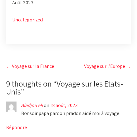
Août 2023
Uncategorized
Post
←
Voyage sur la France
Voyage sur l’Europe
→
navigation
9 thoughts on “
Voyage sur les Etats-
Unis
”
Aladjou eli
on
18 août, 2023
Bonsoir papa pardon pradon aidé moi à voyage
Répondre