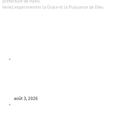
préfecture de Haho.
Venez experimenter la Grace et la Puissance de Dieu.
Liens utiles
Dernières Nouvelles
𝐂𝐔𝐋𝐓𝐄 𝐃𝐎𝐌𝐈𝐍𝐈𝐂𝐀𝐋 & 𝐅𝐈𝐍 𝐃𝐄 𝐋𝐀 𝐆𝐑𝐀𝐍𝐃𝐄
𝐒𝐄́𝐀𝐍𝐂𝐄 𝐃𝐄 𝐏𝐑𝐈𝐄̀𝐑𝐄 𝐃𝐔 𝐌𝐎𝐈𝐒 𝐃𝐄 𝐉𝐔𝐈𝐋𝐋𝐄𝐓 𝟐𝟎𝟐𝟔
août 3, 2026
𝐕𝐞𝐧𝐝𝐫𝐞𝐝𝐢, dans 𝐥𝐚 𝐠𝐫𝐚𝐧𝐝𝐞 𝐬𝐞́𝐚𝐧𝐜𝐞 𝐝𝐮 𝐦𝐨𝐢𝐬 𝐝𝐞 𝐉𝐮𝐢𝐥𝐥𝐞𝐭 𝟐𝟎𝟐𝟔,
𝐜’𝐞́𝐭𝐚𝐢𝐭 𝐮𝐧 𝐦𝐨𝐦𝐞𝐧𝐭 𝐝𝐞 𝐫𝐞𝐜𝐨𝐧𝐧𝐚𝐢𝐬𝐬𝐚𝐧𝐜𝐞 𝐚̀ 𝐃𝐢𝐞𝐮.