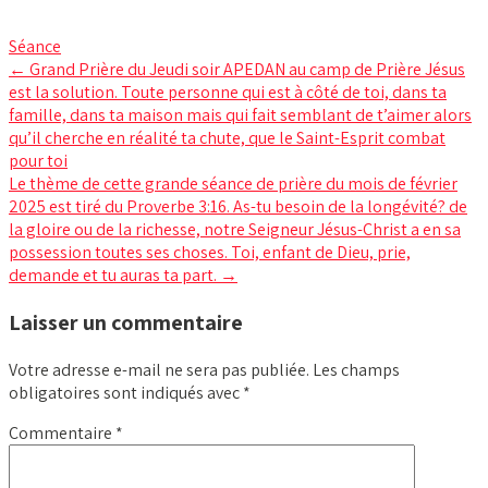
Séance
Post
←
Grand Prière du Jeudi soir APEDAN au camp de Prière Jésus
est la solution. Toute personne qui est à côté de toi, dans ta
navigation
famille, dans ta maison mais qui fait semblant de t’aimer alors
qu’il cherche en réalité ta chute, que le Saint-Esprit combat
pour toi
Le thème de cette grande séance de prière du mois de février
2025 est tiré du Proverbe 3:16. As-tu besoin de la longévité? de
la gloire ou de la richesse, notre Seigneur Jésus-Christ a en sa
possession toutes ses choses. Toi, enfant de Dieu, prie,
demande et tu auras ta part.
→
Laisser un commentaire
Votre adresse e-mail ne sera pas publiée.
Les champs
obligatoires sont indiqués avec
*
Commentaire
*