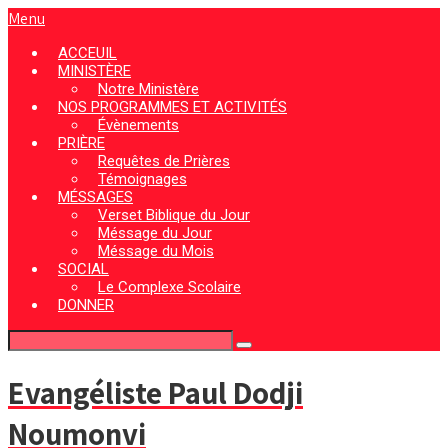
Menu
ACCEUIL
MINISTÈRE
Notre Ministère
NOS PROGRAMMES ET ACTIVITÉS
Évènements
PRIÈRE
Requêtes de Prières
Témoignages
MÉSSAGES
Verset Biblique du Jour
Méssage du Jour
Méssage du Mois
SOCIAL
Le Complexe Scolaire
DONNER
Evangéliste Paul Dodji
Noumonvi