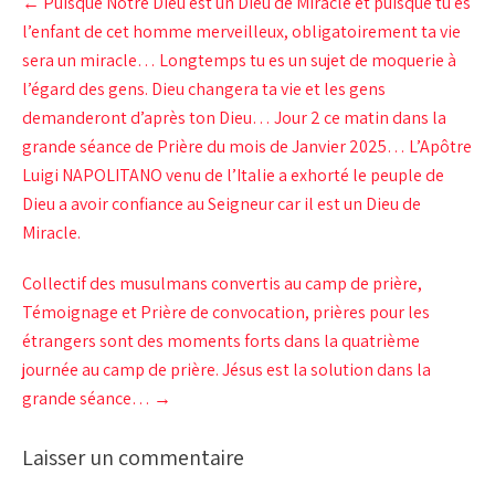
←
Puisque Notre Dieu est un Dieu de Miracle et puisque tu es
navigation
l’enfant de cet homme merveilleux, obligatoirement ta vie
sera un miracle… Longtemps tu es un sujet de moquerie à
l’égard des gens. Dieu changera ta vie et les gens
demanderont d’après ton Dieu… Jour 2 ce matin dans la
grande séance de Prière du mois de Janvier 2025… L’Apôtre
Luigi NAPOLITANO venu de l’Italie a exhorté le peuple de
Dieu a avoir confiance au Seigneur car il est un Dieu de
Miracle.
Collectif des musulmans convertis au camp de prière,
Témoignage et Prière de convocation, prières pour les
étrangers sont des moments forts dans la quatrième
journée au camp de prière. Jésus est la solution dans la
grande séance…
→
Laisser un commentaire