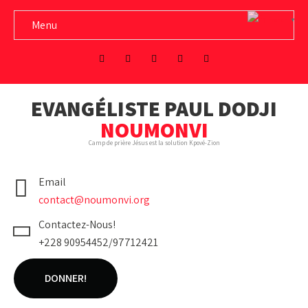
French
▼
Menu
EVANGÉLISTE PAUL DODJI
NOUMONVI
Camp de prière Jésus est la solution Kpové-Zion
Email
contact@noumonvi.org
Contactez-Nous!
+228 90954452/97712421
DONNER!