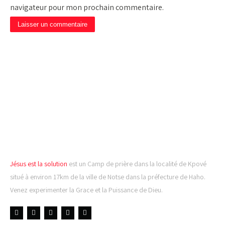
navigateur pour mon prochain commentaire.
CAMP DE PRIÈRE JÉSUS
EST LA SOLUTION
Jésus est la solution
est un Camp de prière dans la localité de Kpové
situé à environ 17km de la ville de Notse dans la préfecture de Haho.
Venez experimenter la Grace et la Puissance de Dieu.