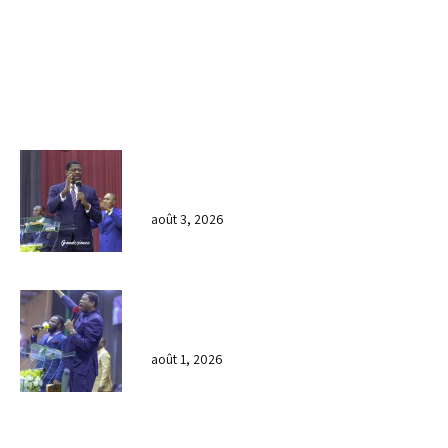
LIENS UTILES
DERNIÈRES NOUVELLES
𝐂𝐔𝐋𝐓𝐄 𝐃𝐎𝐌𝐈𝐍𝐈𝐂𝐀𝐋 & 𝐅𝐈𝐍 𝐃𝐄 𝐋𝐀
𝐆𝐑𝐀𝐍𝐃𝐄 𝐒𝐄́𝐀𝐍𝐂𝐄 𝐃𝐄 𝐏𝐑𝐈𝐄̀𝐑𝐄 𝐃𝐔
𝐌𝐎𝐈𝐒 𝐃𝐄 𝐉𝐔𝐈𝐋𝐋𝐄𝐓 𝟐𝟎𝟐𝟔
août 3, 2026
𝐕𝐞𝐧𝐝𝐫𝐞𝐝𝐢, dans 𝐥𝐚 𝐠𝐫𝐚𝐧𝐝𝐞 𝐬𝐞́𝐚𝐧𝐜𝐞 𝐝𝐮 𝐦𝐨𝐢𝐬
𝐝𝐞 𝐉𝐮𝐢𝐥𝐥𝐞𝐭 𝟐𝟎𝟐𝟔, 𝐜’𝐞́𝐭𝐚𝐢𝐭 𝐮𝐧 𝐦𝐨𝐦𝐞𝐧𝐭 𝐝𝐞
𝐫𝐞𝐜𝐨𝐧𝐧𝐚𝐢𝐬𝐬𝐚𝐧𝐜𝐞 𝐚̀ 𝐃𝐢𝐞𝐮.
août 1, 2026