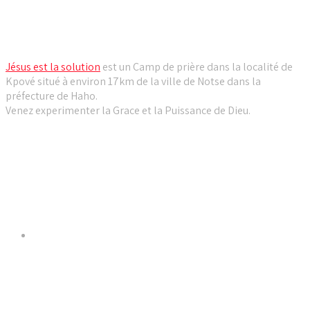
Camp de prière Jésus est la solution
Jésus est la solution
est un Camp de prière dans la localité de
Kpové situé à environ 17km de la ville de Notse dans la
préfecture de Haho.
Venez experimenter la Grace et la Puissance de Dieu.
Liens utiles
Dernières Nouvelles
𝐂𝐔𝐋𝐓𝐄 𝐃𝐎𝐌𝐈𝐍𝐈𝐂𝐀𝐋 & 𝐅𝐈𝐍 𝐃𝐄 𝐋𝐀 𝐆𝐑𝐀𝐍𝐃𝐄
𝐒𝐄́𝐀𝐍𝐂𝐄 𝐃𝐄 𝐏𝐑𝐈𝐄̀𝐑𝐄 𝐃𝐔 𝐌𝐎𝐈𝐒 𝐃𝐄 𝐉𝐔𝐈𝐋𝐋𝐄𝐓 𝟐𝟎𝟐𝟔