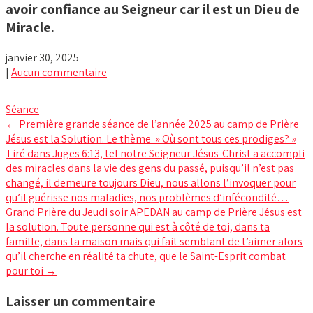
avoir confiance au Seigneur car il est un Dieu de
Miracle.
janvier 30, 2025
|
Aucun commentaire
Séance
Post
←
Première grande séance de l’année 2025 au camp de Prière
Jésus est la Solution. Le thème » Où sont tous ces prodiges? »
navigation
Tiré dans Juges 6:13, tel notre Seigneur Jésus-Christ a accompli
des miracles dans la vie des gens du passé, puisqu’il n’est pas
changé, il demeure toujours Dieu, nous allons l’invoquer pour
qu’il guérisse nos maladies, nos problèmes d’infécondité…
Grand Prière du Jeudi soir APEDAN au camp de Prière Jésus est
la solution. Toute personne qui est à côté de toi, dans ta
famille, dans ta maison mais qui fait semblant de t’aimer alors
qu’il cherche en réalité ta chute, que le Saint-Esprit combat
pour toi
→
Laisser un commentaire