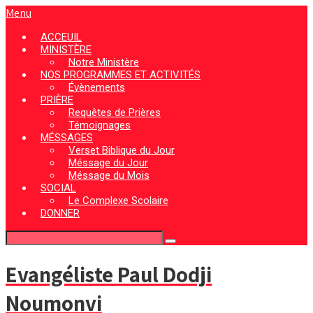
Menu
ACCEUIL
MINISTÈRE
Notre Ministère
NOS PROGRAMMES ET ACTIVITÉS
Évènements
PRIÈRE
Requêtes de Prières
Témoignages
MÉSSAGES
Verset Biblique du Jour
Méssage du Jour
Méssage du Mois
SOCIAL
Le Complexe Scolaire
DONNER
Evangéliste Paul Dodji
Noumonvi