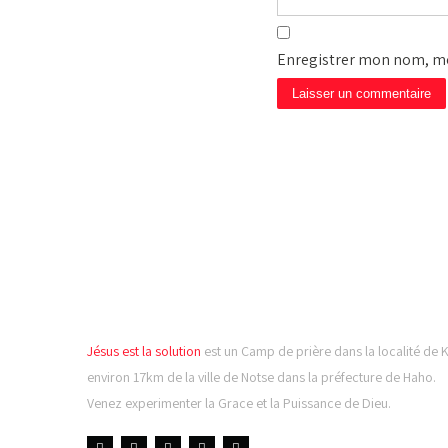
Enregistrer mon nom, mo
CAMP DE PRIÈRE JÉSUS
LA SOLUTION
Jésus est la solution
est un Camp de prière dans la localité de 
environ 17km de la ville de Notse dans la préfecture de Haho.
Venez experimenter la Grace et la Puissance de Dieu.