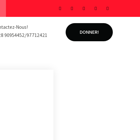
tactez-Nous!
DONNER!
28 90954452/97712421