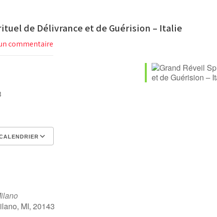
ituel de Délivrance et de Guérision – Italie
un commentaire
023
CALENDRIER
er Google
alendar
Office 365
Outlook Live
ilano
Milano, MI, 20143