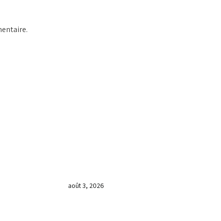
entaire.
DERNIÈRES NOUVELLES
𝐂𝐔𝐋𝐓𝐄 𝐃𝐎𝐌𝐈𝐍𝐈𝐂𝐀𝐋 & 𝐅𝐈𝐍 𝐃𝐄
𝐋𝐀 𝐆𝐑𝐀𝐍𝐃𝐄 𝐒𝐄́𝐀𝐍𝐂𝐄 𝐃𝐄
𝐏𝐑𝐈𝐄̀𝐑𝐄 𝐃𝐔 𝐌𝐎𝐈𝐒 𝐃𝐄 𝐉𝐔𝐈𝐋𝐋𝐄𝐓
𝟐𝟎𝟐𝟔
août 3, 2026
𝐕𝐞𝐧𝐝𝐫𝐞𝐝𝐢, dans 𝐥𝐚 𝐠𝐫𝐚𝐧𝐝𝐞 𝐬𝐞́𝐚𝐧𝐜𝐞
𝐝𝐮 𝐦𝐨𝐢𝐬 𝐝𝐞 𝐉𝐮𝐢𝐥𝐥𝐞𝐭 𝟐𝟎𝟐𝟔, 𝐜’𝐞́𝐭𝐚𝐢𝐭 𝐮𝐧