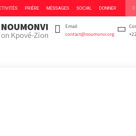
TIVITÉS
PRIÈRE
MÉSSAGES
SOCIAL
DONNER
I NOUMONVI
Email
Con
tion Kpové-Zion
contact@noumonvi.org
+2