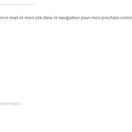
n e-mail et mon site dans le navigateur pour mon prochain comm
 EST
LIENS UTILES
Kpové situé à