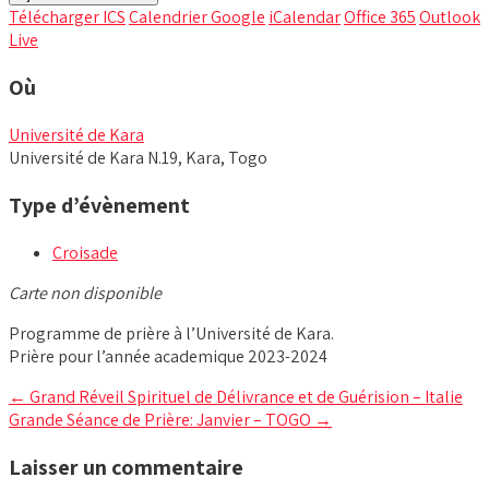
Télécharger ICS
Calendrier Google
iCalendar
Office 365
Outlook
Live
Où
Université de Kara
Université de Kara N.19, Kara, Togo
Type d’évènement
Croisade
Carte non disponible
Programme de prière à l’Université de Kara.
Prière pour l’année academique 2023-2024
Post
←
Grand Réveil Spirituel de Délivrance et de Guérision – Italie
Grande Séance de Prière: Janvier – TOGO
→
navigation
Laisser un commentaire