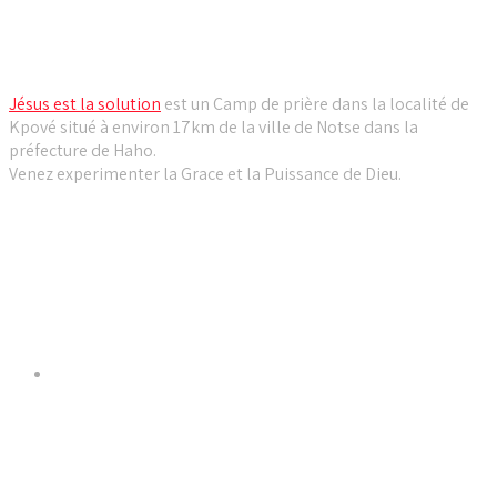
Camp de prière Jésus est la solution
Jésus est la solution
est un Camp de prière dans la localité de
Kpové situé à environ 17km de la ville de Notse dans la
préfecture de Haho.
Venez experimenter la Grace et la Puissance de Dieu.
Liens utiles
Dernières Nouvelles
𝐂𝐔𝐋𝐓𝐄 𝐃𝐎𝐌𝐈𝐍𝐈𝐂𝐀𝐋 & 𝐅𝐈𝐍 𝐃𝐄 𝐋𝐀 𝐆𝐑𝐀𝐍𝐃𝐄
𝐒𝐄́𝐀𝐍𝐂𝐄 𝐃𝐄 𝐏𝐑𝐈𝐄̀𝐑𝐄 𝐃𝐔 𝐌𝐎𝐈𝐒 𝐃𝐄 𝐉𝐔𝐈𝐋𝐋𝐄𝐓 𝟐𝟎𝟐𝟔