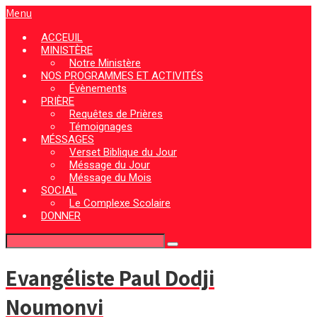
Menu
ACCEUIL
MINISTÈRE
Notre Ministère
NOS PROGRAMMES ET ACTIVITÉS
Évènements
PRIÈRE
Requêtes de Prières
Témoignages
MÉSSAGES
Verset Biblique du Jour
Méssage du Jour
Méssage du Mois
SOCIAL
Le Complexe Scolaire
DONNER
Evangéliste Paul Dodji
Noumonvi