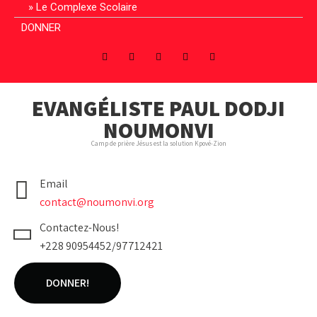
Le Complexe Scolaire
DONNER
EVANGÉLISTE PAUL DODJI
NOUMONVI
Camp de prière Jésus est la solution Kpové-Zion
Email
contact@noumonvi.org
Contactez-Nous!
+228 90954452/97712421
DONNER!