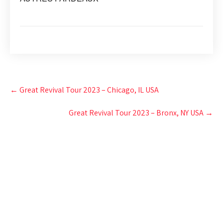
Post
←
Great Revival Tour 2023 – Chicago, IL USA
navigation
Great Revival Tour 2023 – Bronx, NY USA
→
CAMP DE PRIÈRE JÉSUS
EST LA SOLUTION