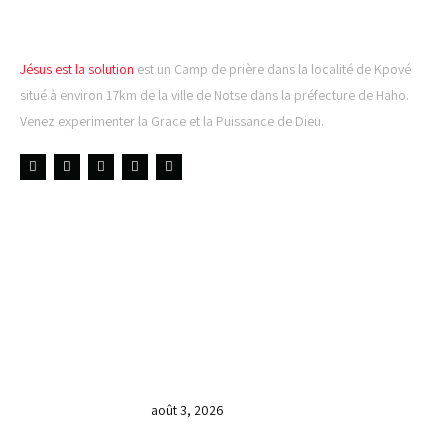
Jésus est la solution
est un Camp de prière dans la localité de Kpové
situé à environ 17km de la ville de Notse dans la préfecture de Haho.
Venez experimenter la Grace et la Puissance de Dieu.
LIENS UTILES
DERNIÈRES NOUVELLES
𝐂𝐔𝐋𝐓𝐄 𝐃𝐎𝐌𝐈𝐍𝐈𝐂𝐀𝐋 & 𝐅𝐈𝐍 𝐃𝐄 𝐋𝐀
𝐆𝐑𝐀𝐍𝐃𝐄 𝐒𝐄́𝐀𝐍𝐂𝐄 𝐃𝐄 𝐏𝐑𝐈𝐄̀𝐑𝐄 𝐃𝐔
𝐌𝐎𝐈𝐒 𝐃𝐄 𝐉𝐔𝐈𝐋𝐋𝐄𝐓 𝟐𝟎𝟐𝟔
août 3, 2026