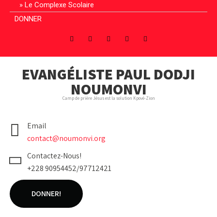
Le Complexe Scolaire
DONNER
EVANGÉLISTE PAUL DODJI
NOUMONVI
Camp de prière Jésus est la solution Kpové-Zion
Email
contact@noumonvi.org
Contactez-Nous!
+228 90954452/97712421
DONNER!