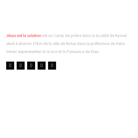
CAMP DE PRIÈRE JÉSUS
EST LA SOLUTION
Jésus est la solution
est un Camp de prière dans la localité de Kpové
situé à environ 17km de la ville de Notse dans la préfecture de Haho.
Venez experimenter la Grace et la Puissance de Dieu.
LIENS UTILES
DERNIÈRES NOUVELLES
𝐂𝐔𝐋𝐓𝐄 𝐃𝐎𝐌𝐈𝐍𝐈𝐂𝐀𝐋 & 𝐅𝐈𝐍 𝐃𝐄 𝐋𝐀
𝐆𝐑𝐀𝐍𝐃𝐄 𝐒𝐄́𝐀𝐍𝐂𝐄 𝐃𝐄 𝐏𝐑𝐈𝐄̀𝐑𝐄 𝐃𝐔
𝐌𝐎𝐈𝐒 𝐃𝐄 𝐉𝐔𝐈𝐋𝐋𝐄𝐓 𝟐𝟎𝟐𝟔