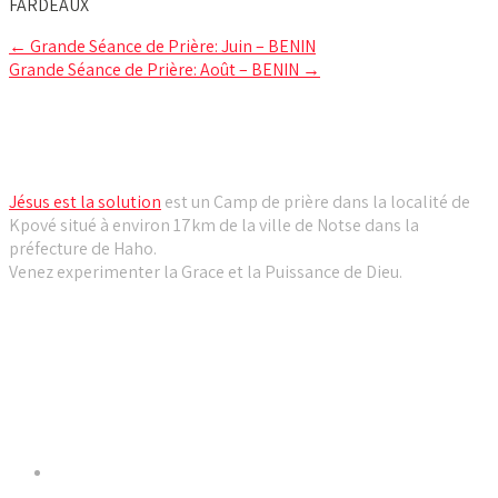
FARDEAUX
Post
←
Grande Séance de Prière: Juin – BENIN
Grande Séance de Prière: Août – BENIN
→
navigation
Camp de prière Jésus est la solution
Jésus est la solution
est un Camp de prière dans la localité de
Kpové situé à environ 17km de la ville de Notse dans la
préfecture de Haho.
Venez experimenter la Grace et la Puissance de Dieu.
Liens utiles
Dernières Nouvelles