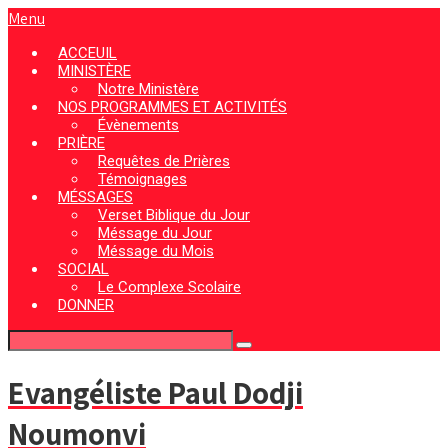
Menu
ACCEUIL
MINISTÈRE
Notre Ministère
NOS PROGRAMMES ET ACTIVITÉS
Évènements
PRIÈRE
Requêtes de Prières
Témoignages
MÉSSAGES
Verset Biblique du Jour
Méssage du Jour
Méssage du Mois
SOCIAL
Le Complexe Scolaire
DONNER
Evangéliste Paul Dodji
Noumonvi