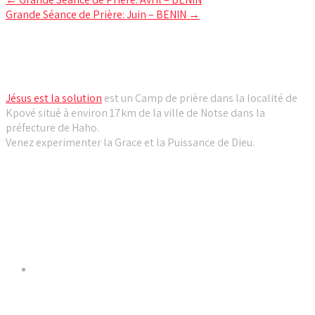
Post
Grande Séance de Prière: Juin – BENIN
→
navigation
Camp de prière Jésus est la solution
Jésus est la solution
est un Camp de prière dans la localité de
Kpové situé à environ 17km de la ville de Notse dans la
préfecture de Haho.
Venez experimenter la Grace et la Puissance de Dieu.
Liens utiles
Dernières Nouvelles
𝐂𝐔𝐋𝐓𝐄 𝐃𝐎𝐌𝐈𝐍𝐈𝐂𝐀𝐋 & 𝐅𝐈𝐍 𝐃𝐄 𝐋𝐀 𝐆𝐑𝐀𝐍𝐃𝐄