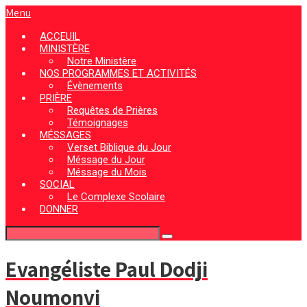
Menu
ACCEUIL
MINISTÈRE
Notre Ministère
NOS PROGRAMMES ET ACTIVITÉS
Évènements
PRIÈRE
Requêtes de Prières
Témoignages
MÉSSAGES
Verset Biblique du Jour
Méssage du Jour
Méssage du Mois
SOCIAL
Le Complexe Scolaire
DONNER
Evangéliste Paul Dodji
Noumonvi