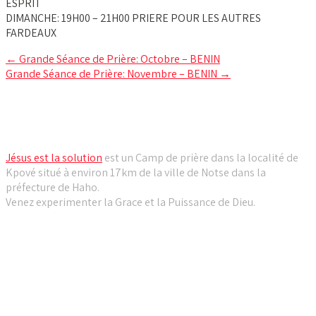
ESPRIT
DIMANCHE: 19H00 – 21H00 PRIERE POUR LES AUTRES
FARDEAUX
Post
←
Grande Séance de Prière: Octobre – BENIN
Grande Séance de Prière: Novembre – BENIN
→
navigation
Camp de prière Jésus est la solution
Jésus est la solution
est un Camp de prière dans la localité de
Kpové situé à environ 17km de la ville de Notse dans la
préfecture de Haho.
Venez experimenter la Grace et la Puissance de Dieu.
Liens utiles
Dernières Nouvelles