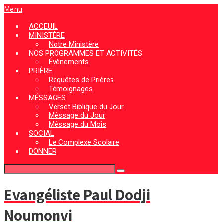
Menu
ACCEUIL
MINISTÈRE
Notre Ministère
NOS PROGRAMMES ET ACTIVITÉS
Évènements
PRIÈRE
Requêtes de Prières
Témoignages
MÉSSAGES
Verset Biblique du Jour
Méssage du Jour
Méssage du Mois
SOCIAL
Le Complexe Scolaire
DONNER
Evangéliste Paul Dodji
Noumonvi