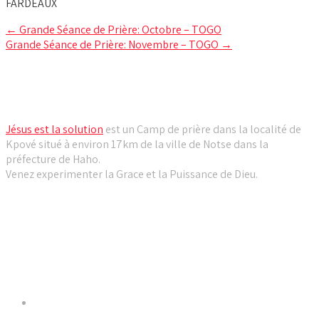
FARDEAUX
Post
←
Grande Séance de Prière: Octobre – TOGO
Grande Séance de Prière: Novembre – TOGO
→
navigation
Camp de prière Jésus est la solution
Jésus est la solution
est un Camp de prière dans la localité de
Kpové situé à environ 17km de la ville de Notse dans la
préfecture de Haho.
Venez experimenter la Grace et la Puissance de Dieu.
Liens utiles
Dernières Nouvelles