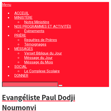
Menu
ACCEUIL
MINISTÈRE
Notre Ministère
NOS PROGRAMMES ET ACTIVITÉS
Évènements
PRIÈRE
Requêtes de Prières
Témoignages
MÉSSAGES
Verset Biblique du Jour
Méssage du Jour
Méssage du Mois
SOCIAL
Le Complexe Scolaire
DONNER
Evangéliste Paul Dodji
Noumonvi