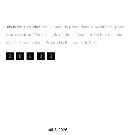
EST LA SOLUTION
Jésus est la solution
est un Camp de prière dans la localité de Kpové
situé à environ 17km de la ville de Notse dans la préfecture de Haho.
Venez experimenter la Grace et la Puissance de Dieu.
LIENS UTILES
DERNIÈRES NOUVELLES
𝐂𝐔𝐋𝐓𝐄 𝐃𝐎𝐌𝐈𝐍𝐈𝐂𝐀𝐋 & 𝐅𝐈𝐍 𝐃𝐄 𝐋𝐀
𝐆𝐑𝐀𝐍𝐃𝐄 𝐒𝐄́𝐀𝐍𝐂𝐄 𝐃𝐄 𝐏𝐑𝐈𝐄̀𝐑𝐄 𝐃𝐔
𝐌𝐎𝐈𝐒 𝐃𝐄 𝐉𝐔𝐈𝐋𝐋𝐄𝐓 𝟐𝟎𝟐𝟔
août 3, 2026