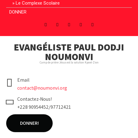
Le Complexe Scolaire
DONNER
EVANGÉLISTE PAUL DODJI
NOUMONVI
Camp de prière Jésus est la solution Kpové-Zion
Email
contact@noumonvi.org
Contactez-Nous!
+228 90954452/97712421
DONNER!