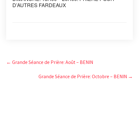
D’AUTRES FARDEAUX
Post
←
Grande Séance de Prière: Août – BENIN
navigation
Grande Séance de Prière: Octobre – BENIN
→
CAMP DE PRIÈRE JÉSUS