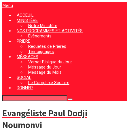
Menu
ACCEUIL
MINISTÈRE
Notre Ministère
NOS PROGRAMMES ET ACTIVITÉS
Évènements
PRIÈRE
Requêtes de Prières
Témoignages
MÉSSAGES
Verset Biblique du Jour
Méssage du Jour
Méssage du Mois
SOCIAL
Le Complexe Scolaire
DONNER
Evangéliste Paul Dodji
Noumonvi