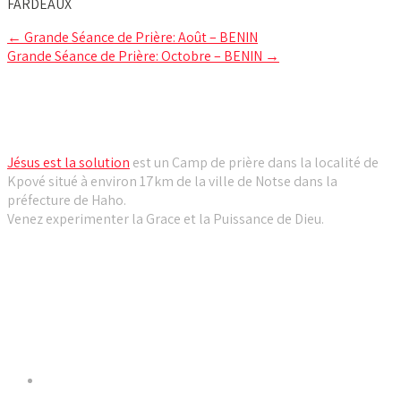
FARDEAUX
Post
←
Grande Séance de Prière: Août – BENIN
Grande Séance de Prière: Octobre – BENIN
→
navigation
Camp de prière Jésus est la solution
Jésus est la solution
est un Camp de prière dans la localité de
Kpové situé à environ 17km de la ville de Notse dans la
préfecture de Haho.
Venez experimenter la Grace et la Puissance de Dieu.
Liens utiles
Dernières Nouvelles