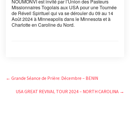
NOUMONVI est invité par l’Union des Pasteurs
Missionnaires Togolais aux USA pour une Tournée
de Réveil Spirituel qui va se dérouler du 09 au 14
Août 2024 à Minneapolis dans le Minnesota et à
Charlotte en Caroline du Nord.
Post
←
Grande Séance de Prière: Décembre – BENIN
navigation
USA GREAT REVIVAL TOUR 2024 – NORTH CAROLINA
→