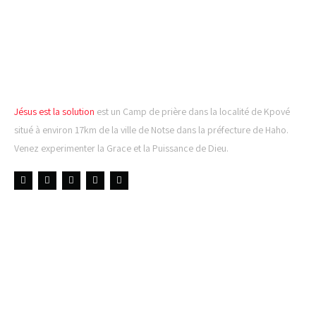
CAMP DE PRIÈRE JÉSUS
EST LA SOLUTION
Jésus est la solution
est un Camp de prière dans la localité de Kpové
situé à environ 17km de la ville de Notse dans la préfecture de Haho.
Venez experimenter la Grace et la Puissance de Dieu.
LIENS UTILES
DERNIÈRES NOUVELLES
𝐂𝐔𝐋𝐓𝐄 𝐃𝐎𝐌𝐈𝐍𝐈𝐂𝐀𝐋 & 𝐅𝐈𝐍 𝐃𝐄 𝐋𝐀