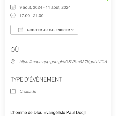
9 août, 2024 - 11 août, 2024
17:00 - 21:00
AJOUTER AU CALENDRIER
Télécharger ICS
Calendrier Google
iCalendar
Office 365
Outlook Live
OÙ
https://maps.app.goo.gl/aGSVSm937KguUUiCA
TYPE D’ÉVÈNEMENT
Croisade
L’homme de Dieu Evangéliste Paul Dodji