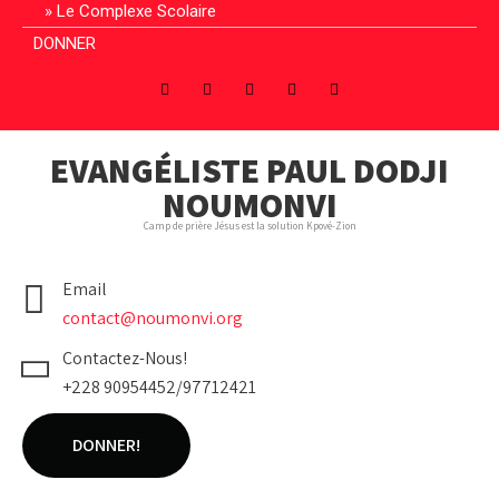
Le Complexe Scolaire
DONNER
EVANGÉLISTE PAUL DODJI
NOUMONVI
Camp de prière Jésus est la solution Kpové-Zion
Email
contact@noumonvi.org
Contactez-Nous!
+228 90954452/97712421
DONNER!